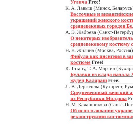
Углича
Free!
К. А. Лавыш (Минск, Беларусь
Восточные и византийские
украшений женского кост
средневековых городов Бе
А. Э. Жабрева (Санкт-Петербур
О некоторых изобразител
средневековому костюму с
Н. В. Жилина (Москва, Россия)
Фибула как инсигния в з
костюме
Free!
К. Тэтару, Т. А. Мартин (Бухар
Булавки из клада начала X
жудец Калараш
Free!
Л. В. Дергачева (Бухарест, Ру
Средневековый женский ак
из Республики Молдова
Fr
Н. М. Калашникова (Санкт-Пет
Об использовании украше
реконструкции костюмны