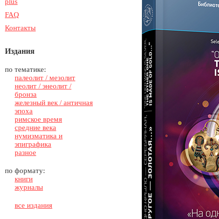
plus
FAQ
Контакты
Издания
по тематике:
палеолит / мезолит
неолит / энеолит /
бронза
железный век / античная
эпоха
римское время
средние века
нумизматика и
эпиграфика
разное
по формату:
книги
журналы
все издания