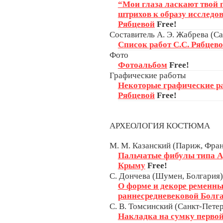
“Мои глаза ласкают твой 
штрихов к образу исследо
Рябцевой
Free!
Составитель А. Э. Жабрева (Са
Список работ С.С. Рябцев
Фото
Фотоальбом
Free!
Графические работы
Некоторые графические р
Рябцевой
Free!
АРХЕОЛОГИЯ КОСТЮМА
М. М. Казанский (Париж, Фра
Пальчатые фибулы типа Ар
Крыму
Free!
С. Дончева (Шумен, Болгария)
О форме и декоре ременны
раннесредневековой Болг
С. В. Томсинский (Санкт-Петер
Накладка на сумку первой