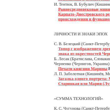
И. Тентюк, В. Бубулич (Кишин
Раннесредневековые мин
Карпато-Днестровского ре
происхождения и функцио
ЛИЧНОСТИ И ЗНАКИ ЭПОХ
С. В. Белецкий (Санкт-Петербу
Топор с изображением дре
знака из окрестностей Че
Б. Лесак (Братислава, Словакия
Черненко (Чернигов, Украина)
Печати княгини Марины
Л. П. Заболотная (Кишинёв, М
Загадка одного портрета
Старицкая или Мария (Лу
«СУММА ТЕХНОЛОГИЙ»
К. С. Чугунова (Санкт-Петербу