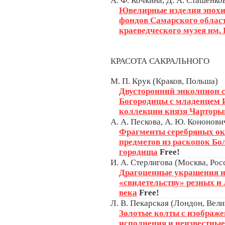
А. Ф. Кочкина, Д. А. Сташенко
Ювелирные изделия эпохи
фондов Самарского област
краеведческого музея им. 
КРАСОТА САКРАЛЬНОГО
М. П. Крук (Краков, Польша)
Двусторонний энколпион 
Богородицы с младенцем И
коллекции князя Чарторы
А. А. Пескова, А. Ю. Кононови
Фрагменты серебряных ок
предметов из раскопок Б
городища
Free!
И. А. Стерлигова (Москва, Рос
Драгоценные украшения н
«свидетельству» резных и 
века
Free!
Л. В. Пекарская (Лондон, Вел
Золотые колты с изображе
исполнения и неизвестные