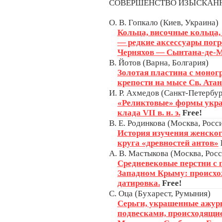
СОВЕРШЕНСТВО ИЗЫСКА
О. В. Гопкало (Киев, Украина)
Кольца, височные кольца, 
— редкие аксессуары погр
Черняхов — Сынтана-де-
В. Йотов (Варна, Болгария)
Золотая пластина с моног
крепости на мысе Св. Атан
И. Р. Ахмедов (Санкт-Петербур
«Реликтовые» формы укр
клада VII в. н. э.
Free!
В. Е. Родинкова (Москва, Росс
История изучения женског
круга «древностей антов»
А. В. Мастыкова (Москва, Росс
Средневековые перстни с 
Западном Крыму: происхож
датировка.
Free!
С. Оца (Бухарест, Румыния)
Серьги, украшенные ажу
подвесками, происходящие