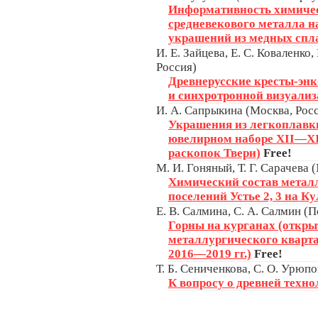
Информативность химичес
средневекового металла н
украшений из медных спл
И. Е. Зайцева, Е. С. Коваленк
Россия)
Древнерусские кресты-эн
и синхротронной визуали
И. А. Сапрыкина (Москва, Рос
Украшения из легкоплавки
ювелирном наборе XII—XII
раскопок Твери)
Free!
М. И. Гоняный, Т. Г. Сарачева 
Химический состав металл
поселений Устье 2, 3 на К
Е. В. Салмина, С. А. Салмин (П
Горны на курганах (откры
металлургического кварта
2016—2019 гг.)
Free!
Т. Б. Сениченкова, С. О. Урюп
К вопросу о древней техн