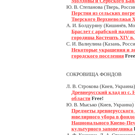
Молдовы и Сербского Бан
Ю. В. Степанова (Тверь, Росси
Перстни из сельских пог
Тверского Верхневолжья X
А. И. Болдуряну (Кишинёв, М
Браслет с арабской надпи
городища Костешть XIV в.
С. И. Валиулина (Казань, Росси
Некоторые украшения и д
городского поселения
Free
СОКРОВИЩА ФОНДОВ
Л. В. Строкова (Киев, Украина
Древнерусский клад из с.
области
Free!
Ю. В. Мысько (Киев, Украина)
Предметы древнерусского 
ювелирного убора в фонд
Национального Киево-Печ
культурного заповедника