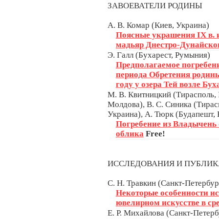
ЗАВОЕВАТЕЛИ РОДИНЫ
А. В. Комар (Киев, Украина)
Поясные украшения IX в. 
мадьяр Днестро-Дунайско
Э. Галл (Бухарест, Румыния)
Предполагаемое погребени
периода Обретения родины
году у озера Тей возле Бух
М. В. Квитницкий (Тирасполь, 
Молдова), В. С. Синика (Тирас
Украина), А. Тюрк (Будапешт,
Погребение из Владычень 
облика
Free!
ИССЛЕДОВАНИЯ И ПУБЛИ
С. Н. Травкин (Санкт-Петербур
Некоторые особенности ис
ювелирном искусстве в ср
Е. Р. Михайлова (Санкт-Петерб