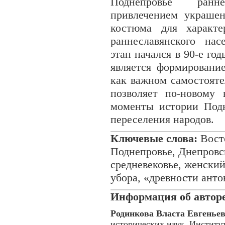
Поднепровье ранн
привлечением украше
костюма для характе
раннеславянского на
этап начался в 90-е го
является формировани
как важном самостояте
позволяет по-новому 
моменты истории Подн
переселения народов.
Ключевые слова:
Восто
Поднепровье, Днепровс
средневековье, женски
убора, «древности анто
Информация об авторе
Родинкова Власта Евгенье
исторических наук. Институ