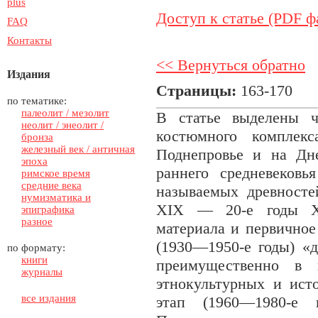
plus
Доступ к статье (PDF ф
FAQ
Контакты
<< Вернуться обратно
Издания
Страницы:
163-170
по тематике:
палеолит / мезолит
В статье выделены ч
неолит / энеолит /
костюмного комплекс
бронза
железный век / античная
Поднепровье и на Дн
эпоха
раннего средневековь
римское время
средние века
называемых древносте
нумизматика и
XIX — 20-е годы XX
эпиграфика
разное
материала и первичное
(1930—1950-е годы) «д
по формату:
книги
преимущественно в к
журналы
этнокультурных и ист
все издания
этап (1960—1980-е