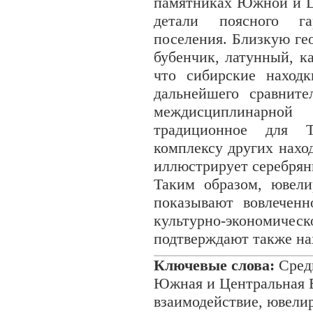
памятниках Южной и Ц
детали поясного га
поселения. Близкую ге
бубенчик, латунный, к
что сибирские наход
дальнейшего сравните
междисциплинарно
традиционное для Т
комплексу других нахо
иллюстрирует серебрян
Таким образом, ювел
показывают вовлеченн
культурно-эконом
подтверждают также на
Ключевые слова:
Средн
Южная и Центральная Е
взаимодействие, ювели