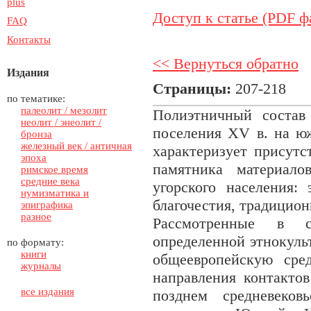
plus
Доступ к статье (PDF ф
FAQ
Контакты
<< Вернуться обратно
Издания
Страницы:
207-218
по тематике:
палеолит / мезолит
Полиэтничный состав 
неолит / энеолит /
поселения XV в. на ю
бронза
железный век / античная
характеризует присутс
эпоха
памятника материало
римское время
средние века
угорского населения:
нумизматика и
благочестия, традицио
эпиграфика
разное
Рассмотренные в с
определенной этнокуль
по формату:
книги
общеевропейскую сре
журналы
направления контакто
все издания
позднем средневеко