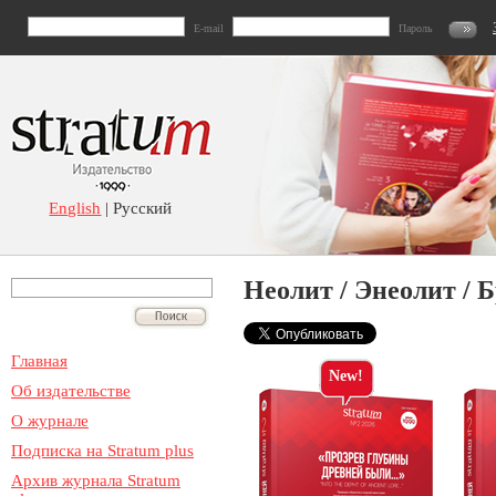
E-mail
Пароль
English
| Русский
Неолит / Энеолит / 
Главная
New!
Об издательстве
О журнале
Подписка на Stratum plus
Архив журнала Stratum