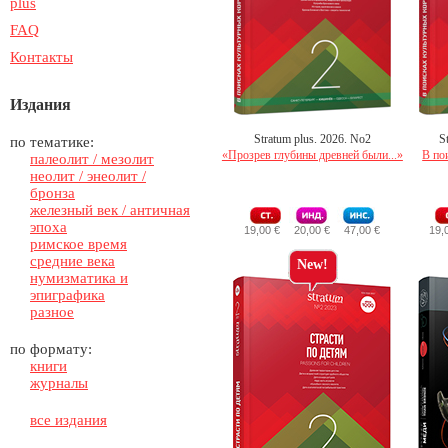
plus
FAQ
Контакты
Издания
Stratum plus. 2026. No2
S
по тематике:
«Прозрев глубины древней были...»
В по
палеолит / мезолит
неолит / энеолит /
бронза
железный век / античная
эпоха
19,00 €
20,00 €
47,00 €
19,
римское время
средние века
New!
нумизматика и
эпиграфика
разное
по формату:
книги
журналы
все издания