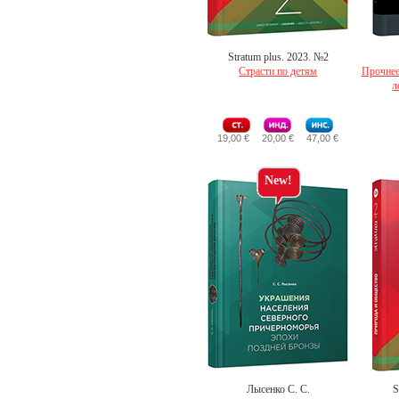
Stratum plus. 2023. №2
Страсти по детям
Прочнее
л
19,00 €
20,00 €
47,00 €
New!
Лысенко С. С.
S