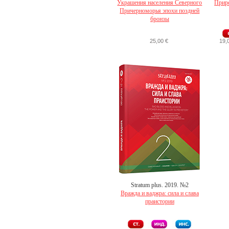
Украшения населения Северного
Приро
Причерноморья эпохи поздней
бронзы
25,00 €
19,
Stratum plus. 2019. №2
Вражда и ваджра: сила и слава
праистории