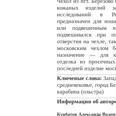
Чехол из пгт. Березово
кожаных изделий з
исследований в Ро
предназначен для нош
или подвешенным н
подвешивался при п
отверстия на чехле, та
московским чехлом б
назначение — для ка
отделка из просечных
последней изделие мос
Ключевые слова:
Запад
средневековье, город Б
карабина (ольстра)
Информация об авторе
Курбатов Александр Вален