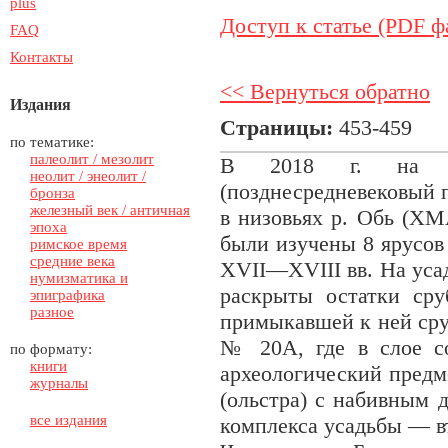
plus
Доступ к статье (PDF ф
FAQ
Контакты
<< Вернуться обратно
Издания
Страницы:
453-459
по тематике:
палеолит / мезолит
В 2018 г. на го
неолит / энеолит /
(позднесредневековый 
бронза
железный век / античная
в низовьях р. Обь (Х
эпоха
были изучены 8 ярусов
римское время
средние века
XVII—XVIII вв. На уса
нумизматика и
раскрыты остатки ср
эпиграфика
разное
примыкавшей к ней сру
№ 20А, где в слое с
по формату:
книги
археологический предм
журналы
(ольстра) с набивным 
все издания
комплекса усадьбы — в