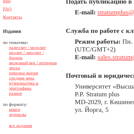
Подать публикацию в 
plus
FAQ
E-mail:
stratumplus
Контакты
Служба по работе с к
Издания
Режим работы:
Пн. 
по тематике:
палеолит / мезолит
(UTC/GMT+2)
неолит / энеолит /
E-mail:
sales.stratu
бронза
железный век / античная
эпоха
римское время
Почтовый и юридичес
средние века
нумизматика и
Университет «Высша
эпиграфика
P.P. Stratum plus
разное
MD-2029, г. Кишине
по формату:
ул. Йорга, 5
книги
журналы
все издания