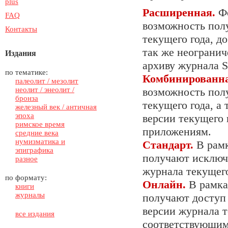
plus
Расширенная.
Фо
FAQ
возможность пол
Контакты
текущего года, до
так же неограни
Издания
архиву журнала St
по тематике:
Комбинированна
палеолит / мезолит
неолит / энеолит /
возможность пол
бронза
текущего года, а
железный век / античная
эпоха
версии текущего 
римское время
приложениям.
средние века
нумизматика и
Стандарт.
В рамк
эпиграфика
получают исключ
разное
журнала текущего
по формату:
Онлайн.
В рамка
книги
журналы
получают доступ
версии журнала т
все издания
соответствующим