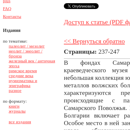
plus
FAQ
Контакты
Доступ к статье (PDF ф
Издания
<< Вернуться обратно
по тематике:
палеолит / мезолит
Страницы:
237-247
неолит / энеолит /
бронза
железный век / античная
В фондах Самарск
эпоха
краеведческого муз
римское время
средние века
небольшая коллекция ю
нумизматика и
металлов волжских бол
эпиграфика
разное
характеризуются п
происходящие с па
по формату:
книги
Самарского Поволжья.
журналы
Болгарии включает р
Особое место в ней за
все издания