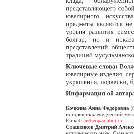
клада, обнаружен
представляющего собо
ювелирного искусств
предметы являются не 
уровня развития реме
болгар, но и показа
представлений общест
традиций мусульманско
Ключевые слова:
Волжс
ювелирные изделия, сер
украшения, подвески, 
Информация об автор
Кочкина Анна Федоровна
(
историко-краеведческий муз
E-mail:
archeo@alabin.ru
Сташенков Дмитрий Алекс
исторических наук. Самарск