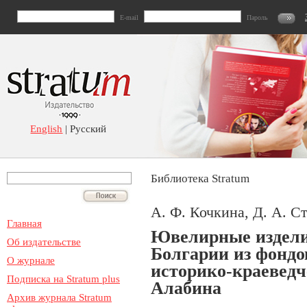
E-mail
Пароль
English
| Русский
Библиотека Stratum
А. Ф. Кочкина, Д. А. С
Главная
Ювелирные издели
Об издательстве
Болгарии из фондо
О журнале
историко-краеведче
Подписка на Stratum plus
Алабина
Архив журнала Stratum