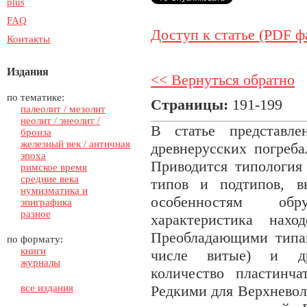
plus
FAQ
Доступ к статье (PDF ф
Контакты
Издания
<< Вернуться обратно
по тематике:
Страницы:
191-199
палеолит / мезолит
неолит / энеолит /
В статье представле
бронза
железный век / античная
древнерусских погреб
эпоха
Приводится типология 
римское время
средние века
типов и подтипов, в
нумизматика и
особенностям обр
эпиграфика
разное
характеристика нахо
Преобладающими типа
по формату:
книги
числе витые) и др
журналы
количество пластинч
все издания
Редкими для Верхневол