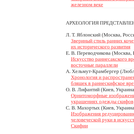
железном веке
АРХЕОЛОГИЯ ПРЕДСТАВЛ
Л. Т. Яблонский (Москва, Росс
Звериный стиль ранних коче
их исторического развития
Е. В. Переводчикова (Москва, 
Искусство раннесакского в
восточные параллели
А. Хельмут-Крамбергер (Любл
Хронология и распростране
бляшек в раннескифское врем
О. В. Лифантий (Киев, Украина
Орнитоморфные изображени
украшениях одежды скифов
С. В. Махортых (Киев, Украина)
Изображения редуцированно
человеческой руки в искусс
Скифии