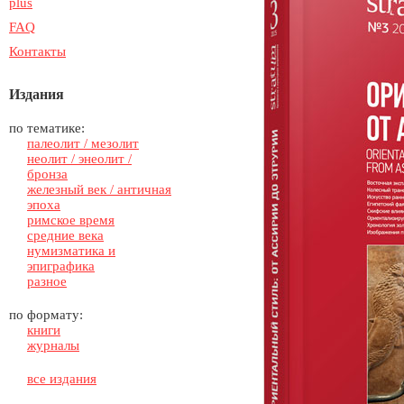
plus
FAQ
Контакты
Издания
по тематике:
палеолит / мезолит
неолит / энеолит /
бронза
железный век / античная
эпоха
римское время
средние века
нумизматика и
эпиграфика
разное
по формату:
книги
журналы
все издания