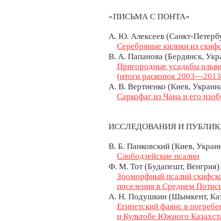
«ПИСЬМА С ПОНТА»
А. Ю. Алексеев (Санкт-Петербу
Серебряные килики из скиф
В. А. Папанова (Бердянск, Укр
Пригородные усадьбы ольвий
(итоги раскопок 2003—2013 
А. В. Вертиенко (Киев, Украин
Саркофаг из Чана и его изо
ИССЛЕДОВАНИЯ И ПУБЛИ
В. Б. Панковский (Киев, Украи
Слободзейские псалии
Ф. М. Тот (Будапешт, Венгрия)
Зооморфный псалий скифског
поселения в Среднем Потись
А. Н. Подушкин (Шымкент, Ка
Египетский фаянс в погреб
и Культобе Южного Казахст