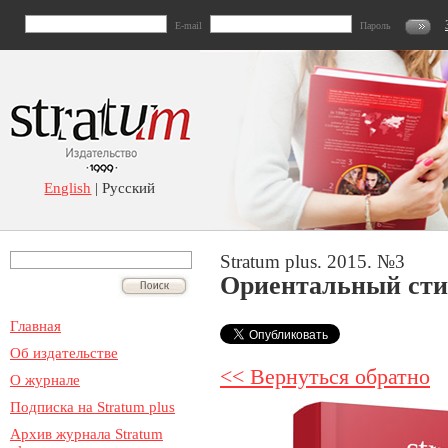
E-mail
Пароль
English
| Русский
Stratum plus. 2015. №3
Ориентальный стил
Главная
Об издательстве
<< Вернуться обратно
О журнале
Подписка на Stratum plus
Архив журнала Stratum