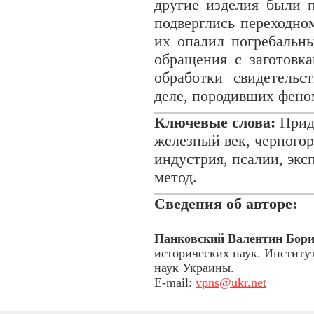
другие изделия были 
подверглись переходно
их опалил погребальн
обращения с заготовк
обработки свидетель
деле, породивших феном
Ключевые слова:
Придн
железный век, черногор
индустрия, псалии, эк
метод.
Сведения об авторе:
Панковский Валентин Бор
исторических наук. Институ
наук Украины.
E-mail:
vpns@ukr.net