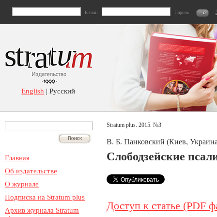
E-mail
Пароль
English
| Русский
Stratum plus. 2015. №3
В. Б. Панковский (Киев, Украина
Слободзейские псал
Главная
Об издательстве
О журнале
Подписка на Stratum plus
Доступ к статье (PDF ф
Архив журнала Stratum