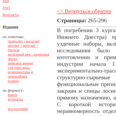
plus
FAQ
<< Вернуться обратно
Контакты
Страницы:
265-296
Издания
В погребении 3 курга
Нижнего Днестра) пр
по тематике:
палеолит / мезолит
уздечные наборы, вк
неолит / энеолит /
исследования было
бронза
железный век / античная
изготовлении и прим
эпоха
индустрии начала 
римское время
средние века
экспериментально-тр
нумизматика и
структурно-сырьевые
эпиграфика
разное
функциональные призна
закраин и спицы лосин
по формату:
книги
прямому назначению, а
журналы
С короткой истори
все издания
неравномерность отде