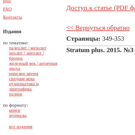
plus
Доступ к статье (PDF ф
FAQ
Контакты
<< Вернуться обратно
Издания
Страницы:
349-353
по тематике:
палеолит / мезолит
Stratum plus. 2015. №3
неолит / энеолит /
бронза
железный век / античная
эпоха
римское время
средние века
нумизматика и
эпиграфика
разное
по формату:
книги
журналы
все издания