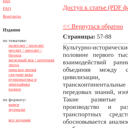
plus
Доступ к статье (PDF ф
FAQ
Контакты
<< Вернуться обратно
Издания
Страницы:
57-88
по тематике:
палеолит / мезолит
Культурно-историчес
неолит / энеолит /
половине первого тыс
бронза
железный век / античная
взаимодействий ран
эпоха
объединяя между 
римское время
средние века
цивилизации, ф
нумизматика и
трансконтиненталь
эпиграфика
разное
передовых знаний, изо
Такие развитые к
по формату:
книги
производство и ра
журналы
транспортных средс
все издания
обосновывается анали