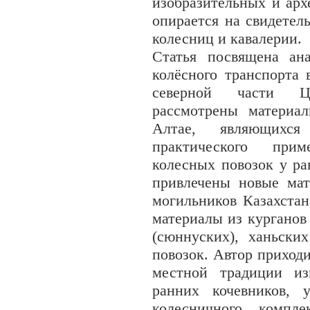
изобразительных и арх
опирается на свидетел
колесниц и кавалерии.
Статья посвящена ан
колёсного транспорта 
северной части Ц
рассмотрены материа
Алтае, являющихся
практического при
колесных повозок у ра
привлечены новые мат
могильников Казахста
материалы из курганов
(сюннуских), ханьски
повозок. Автор приход
местной традиции из
ранних кочевников, 
колесничного компле