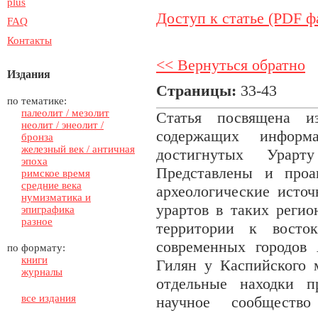
plus
Доступ к статье (PDF ф
FAQ
Контакты
<< Вернуться обратно
Издания
Страницы:
33-43
по тематике:
палеолит / мезолит
Статья посвящена из
неолит / энеолит /
содержащих информ
бронза
железный век / античная
достигнутых Урарт
эпоха
Представлены и проа
римское время
средние века
археологические источ
нумизматика и
урартов в таких регио
эпиграфика
разное
территории к восто
современных городов 
по формату:
книги
Гилян у Каспийского 
журналы
отдельные находки п
все издания
научное сообществ