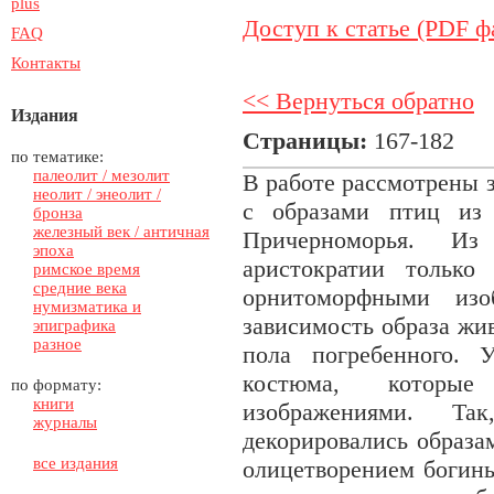
plus
Доступ к статье (PDF ф
FAQ
Контакты
<< Вернуться обратно
Издания
Страницы:
167-182
по тематике:
палеолит / мезолит
В работе рассмотрены 
неолит / энеолит /
с образами птиц из 
бронза
железный век / античная
Причерноморья. Из
эпоха
аристократии только
римское время
средние века
орнитоморфными изо
нумизматика и
зависимость образа жи
эпиграфика
разное
пола погребенного. 
костюма, которые
по формату:
книги
изображениями. Та
журналы
декорировались образа
все издания
олицетворением богинь