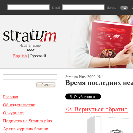
E-mail
Пароль
English
| Русский
Stratum Plus. 2000. № 1
Время последних не
Главная
Об издательстве
<< Вернуться обратно
О журнале
Подписка на Stratum plus
Архив журнала Stratum