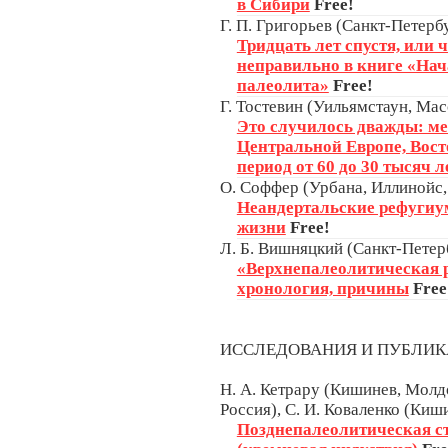
в Сибири
Free!
Г. П. Григорьев (Санкт-Петербу
Тридцать лет спустя, или ч
неправильно в книге «Нач
палеолита»
Free!
Г. Тостевин (Уильямстаун, Ма
Это случилось дважды: м
Центральной Европе, Вост
период от 60 до 30 тысяч л
О. Соффер (Урбана, Иллинойс
Неандертальские рефугиу
жизни
Free!
Л. Б. Вишняцкий (Санкт-Петерб
«Верхнепалеолитическая 
хронология, причины
Free
ИССЛЕДОВАНИЯ И ПУБЛИ
Н. А. Кетрару (Кишинев, Молдо
Россия), С. И. Коваленко (Киш
Позднепалеолитическая с