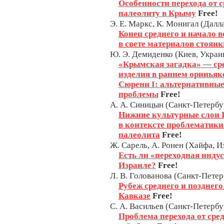
Особенности перехода от с
палеолиту в Крыму
Free!
Э. Е. Маркс, К. Монигал (Дал
Конец среднего и начало 
в свете материалов стоянк
Ю. Э. Демиденко (Киев, Украи
«Крымская загадка» — ср
изделия в раннем оринья
Сюрени I: альтернативные
проблемы
Free!
А. А. Синицын (Санкт-Петербур
Нижние культурные слои К
в контексте проблематики
палеолита
Free!
Ж. Сарель, А. Ронен (Хайфа, И
Есть ли «переходная индус
Израиле?
Free!
Л. В. Голованова (Санкт-Петер
Рубеж среднего и позднег
Кавказе
Free!
С. А. Васильев (Санкт-Петербу
Проблема перехода от сре