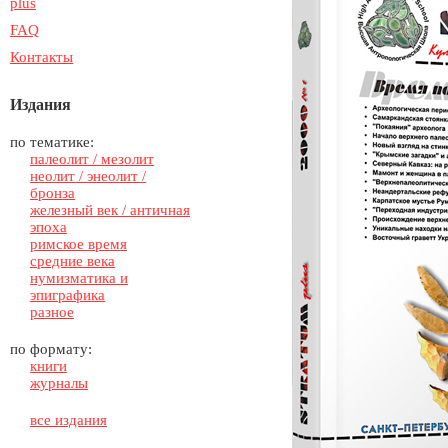
plus
FAQ
Контакты
Издания
по тематике:
палеолит / мезолит
неолит / энеолит /
бронза
железный век / античная
эпоха
римское время
средние века
нумизматика и
эпиграфика
разное
по формату:
книги
журналы
все издания