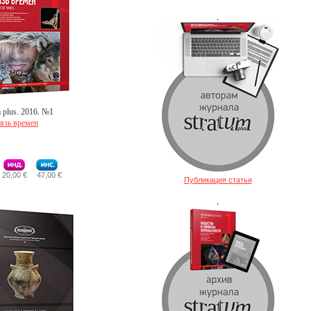
.
m plus. 2016. №1
язь времен
20,00 €
47,00 €
Публикация статьи
.