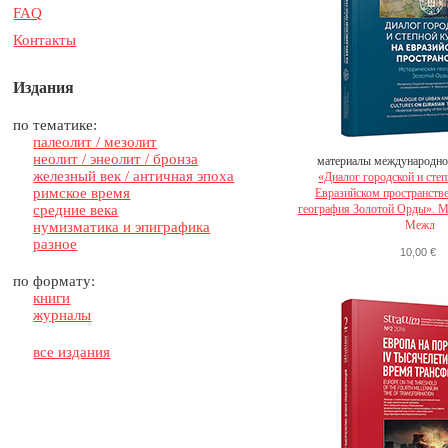
FAQ
Контакты
Издания
по тематике:
палеолит / мезолит
неолит / энеолит / бронза
материалы международно
железный век / античная эпоха
«Диалог городской и степ
римское время
Евразийском пространстве
средние века
география Золотой Орды». 
Межд
нумизматика и эпиграфика
разное
10,00 €
по формату:
книги
журналы
все издания