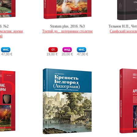
16. №2
Stratum plus. 2016. №3
Тельнов Н.П., Чет
челетия: время
Tретий до... потерянное столетие
Скифский могильни
ий
47,00 €
19,00 €
20,00 €
47,00 €