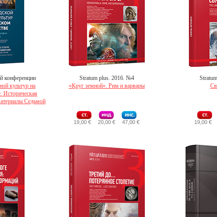
й конференции
Stratum plus. 2016. №4
Stratu
ной культур на
«Круг земной». Рим и варвары
Св
. Историческая
Материалы Седьмой
19,00 €
20,00 €
47,00 €
19,00 €