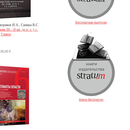
Бесплатные выпуски
вериков И.А., Синика В.С.
к III—II вв. до н. э. у с.
.
Глиное
30,00 €
Книги бесплатно