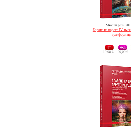
Stratum plus. 20
Европа на пороге IV тыся
транформац
19,00 €
20,00 €