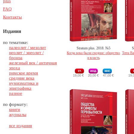
plus
FAQ
Контакты
Издания
по тематике:
палеолит / мезолит
Stratum plus. 2018. №5
S
неолит / энеолит /
Когда века были средние: общество
Terra B
бронза
и власть
железный век / античная
эпоха
римское время
19,00 €
20,00 €
47,00 €
19,
средние века
нумизматика и
эпиграфика
разное
по формату:
книги
журналы
все издания