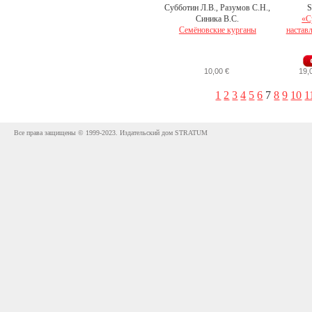
Субботин Л.В., Разумов С.Н.,
S
Синика В.С.
«С
Семёновские курганы
настав
10,00 €
19,
1
2
3
4
5
6
7
8
9
10
1
Все права защищены © 1999-2023. Издательский дом STRATUM