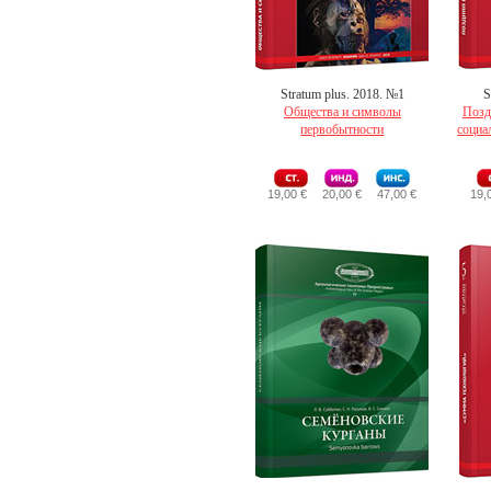
Stratum plus. 2018. №1
S
Общества и символы
Позд
первобытности
социа
19,00 €
20,00 €
47,00 €
19,