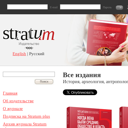
E-mail
Пароль
English
| Русский
Все издания
История, археология, антрополо
Главная
Об издательстве
О журнале
Подписка на Stratum plus
Архив журнала Stratum