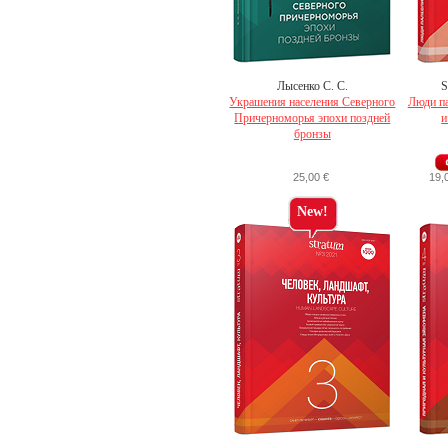
Лысенко С. С.
S
Украшения населения Северного
Люди п
Причерноморья эпохи поздней
и
бронзы
25,00 €
19,
New!