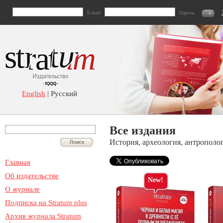
E-mail
Пароль
English
| Русский
Все издания
История, археология, антрополо
Главная
Об издательстве
New!
О журнале
Подписка на Stratum plus
Архив журнала Stratum