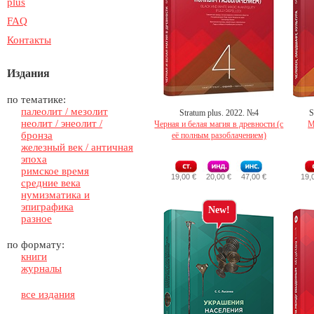
plus
FAQ
Контакты
Издания
по тематике:
палеолит / мезолит
Stratum plus. 2022. №4
S
неолит / энеолит /
Черная и белая магия в древности (с
М
бронза
её полным разоблачением)
железный век / античная
эпоха
римское время
19,00 €
20,00 €
47,00 €
19,
средние века
нумизматика и
эпиграфика
New!
разное
по формату:
книги
журналы
все издания