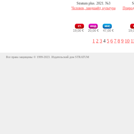
Stratum plus. 2021. №3
S
Человек, ландшафт, культура
Природ
19,00 €
20,00 €
47,00 €
19,
1
2
3
4
5
6
7
8
9
10
1
Все права защищены © 1999-2023. Издательский дом STRATUM