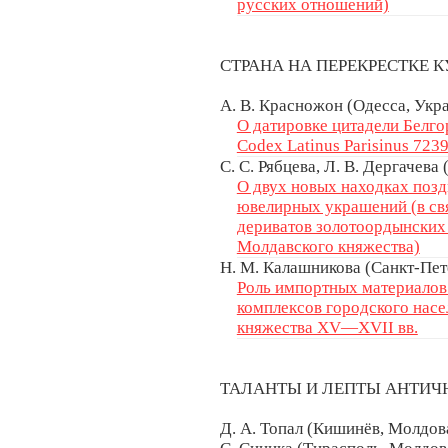
русских отношений)
СТРАНА НА ПЕРЕКРЕСТКЕ 
А. В. Красножон (Одесса, Укр
О датировке цитадели Белго
Codex Latinus Parisinus 723
С. С. Рябцева, Л. В. Дергачев
О двух новых находках поз
ювелирных украшений (в свя
дериватов золотоордынских
Молдавского княжества)
Н. М. Калашникова (Санкт-Пет
Роль импортных материалов
комплексов городского нас
княжества XV—XVII вв.
ТАЛАНТЫ И ЛЕПТЫ АНТИ
Д. А. Топал (Кишинёв, Молдова