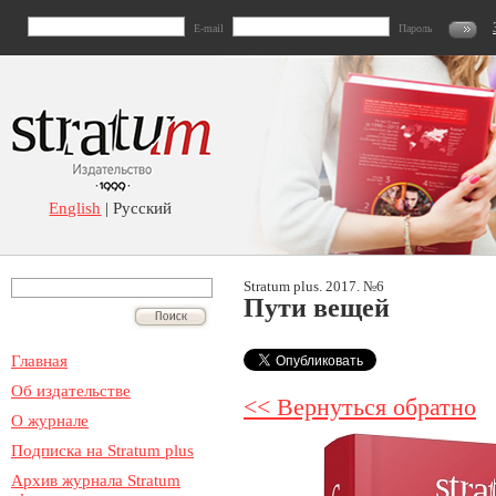
E-mail
Пароль
English
| Русский
Stratum plus. 2017. №6
Пути вещей
Главная
Об издательстве
<< Вернуться обратно
О журнале
Подписка на Stratum plus
Архив журнала Stratum