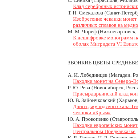
С. Синика (Тирасполь, Молдов
Клад серебряных истрийских
Т. Н. Смекалова (Санкт-Петерб
Изобретение чеканки монет
различных сплавов на медно
М. М. Чореф (Нижневартовск, 
К дешифровке монограмм н
оболах Митридата VI Евпат
ЗВОНКИЕ ЦВЕТЫ СРЕДНЕВ
А. И. Лебединцев (Магадан, Р
Находки монет на Северо-В
Р. Ю. Рева (Новосибирск, Росси
Присырдарьинский клад конц
Ю. В. Зайончковский (Харьков
Данги джучидского хана Ти
чеканки «Крым»
Ю. А. Прокопенко (Ставрополь
Находки европейских монет
Центральном Предкавказье
К. В. Горлов, Н. В. Григорьева