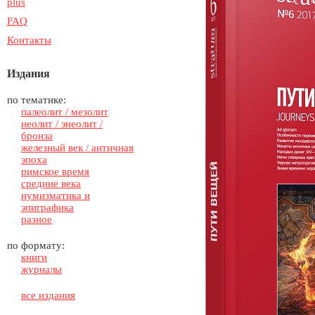
plus
FAQ
Контакты
Издания
по тематике:
палеолит / мезолит
неолит / энеолит /
бронза
железный век / античная
эпоха
римское время
средние века
нумизматика и
эпиграфика
разное
по формату:
книги
журналы
все издания