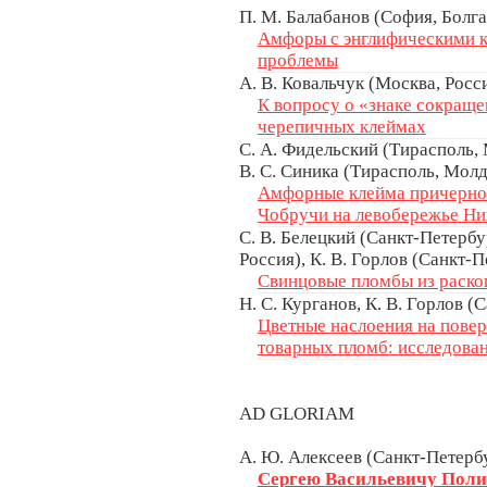
П. М. Балабанов (София, Болг
Амфоры с энглифическими к
проблемы
А. В. Ковальчук (Москва, Росс
К вопросу о «знаке сокраще
черепичных клеймах
С. А. Фидельский (Тирасполь, 
В. С. Синика (Тирасполь, Мол
Амфорные клейма причерном
Чобручи на левобережье Ни
С. В. Белецкий (Санкт-Петербур
Россия), К. В. Горлов (Санкт-П
Свинцовые пломбы из раскопо
Н. С. Курганов, К. В. Горлов (
Цветные наслоения на пове
товарных пломб: исследован
AD GLORIAM
А. Ю. Алексеев (Санкт-Петербу
Сергею Васильевичу Поли