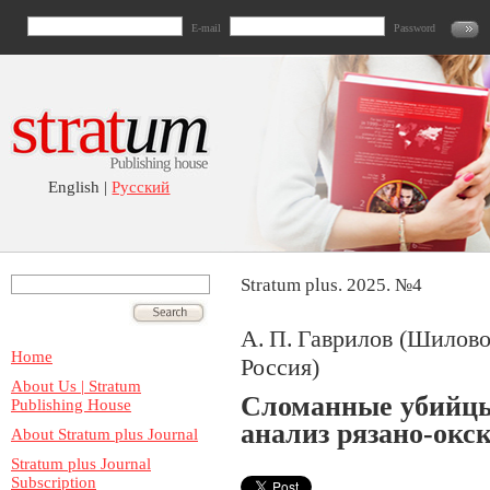
E-mail
Password
English |
Русский
Stratum plus. 2025. №4
А. П. Гаврилов (Шилово,
Home
Россия)
About Us | Stratum
Сломанные убийцы
Publishing House
анализ рязано-окс
About Stratum plus Journal
Stratum plus Journal
Subscription