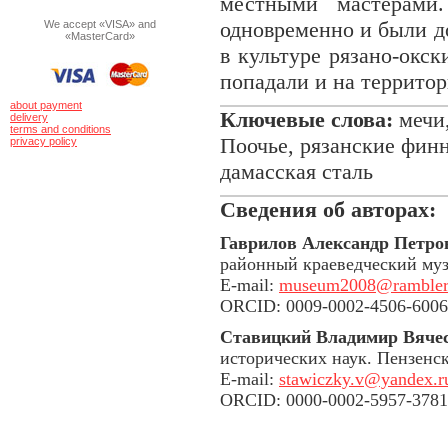
местными мастерами.
одновременно и были д
We accept «VISA» and
«MasterCard»
в культуре рязано-окс
попадали и на террито
about payment
Ключевые слова:
мечи,
delivery
terms and conditions
Поочье, рязанские финн
privacy policy
дамасская сталь
Сведения об авторах:
Гаврилов Александр Петро
районный краеведческий муз
E-mail:
museum2008@rambler
ORCID: 0009-0002-4506-6006
Ставицкий Владимир Вяче
исторических наук. Пензенс
E-mail:
stawiczky.v@yandex.r
ORCID: 0000-0002-5957-3781