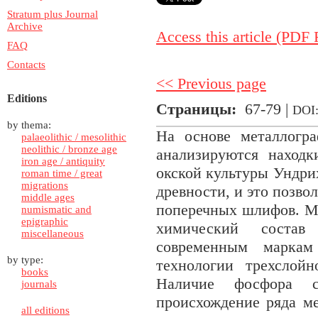
Stratum plus Journal
Archive
Access this article (PDF F
FAQ
Contacts
<< Previous page
Editions
Страницы:
67-79 |
DOI
by thema:
На основе металлогра
palaeolithic / mesolithic
neolithic / bronze age
анализируются находк
iron age / antiquity
окской культуры Ундри
roman time / great
migrations
древности, и это позв
middle ages
поперечных шлифов. М
numismatic and
epigraphic
химический состав
miscellaneous
современным маркам
by type:
технологии трехслойн
books
Наличие фосфора с
journals
происхождение ряда м
all editions