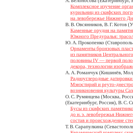
А. Белоносова (Екатеринбург, Р
Комплексное изучение орга
курильниц из скифских погреб
на левобережье Нижнего Дн
В. В. Овсянников, В. Г. Котов (
Каменные орудия на памятн
Южного Предуралья: трасол
Ю. А. Прокопенко (Ставрополь
Орнаменты бронзовых пласт
из памятников Центрального
половины IV — первой полови
декора, технологии изобра
А. А. Романчук (Кишинёв, Мол
Радиоуглеродные датировки
Мэнэстирий и реуто-днестро
возникновения культуры Са
О. С. Румянцева (Москва, Росси
(Екатеринбург, Россия), В. С. 
Бусы из скифских памятнико
до н. э. левобережья Нижне
состав и происхождение сте
Т. В. Сарапулкина (Севастополь
Керамический комплекс ск