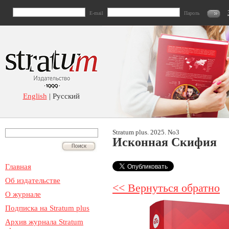
E-mail
Пароль
English
| Русский
Stratum plus. 2025. No3
Исконная Скифия
Главная
Об издательстве
<< Вернуться обратно
О журнале
Подписка на Stratum plus
Архив журнала Stratum