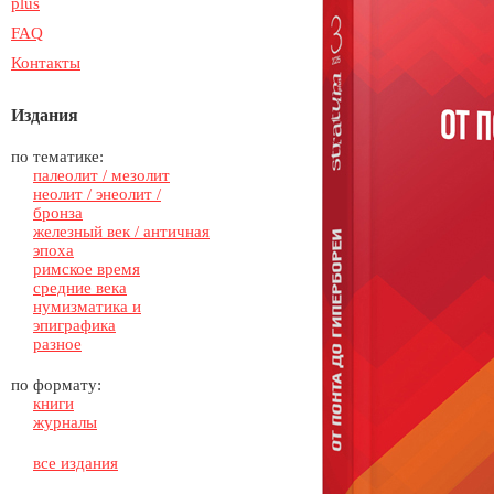
plus
FAQ
Контакты
Издания
по тематике:
палеолит / мезолит
неолит / энеолит /
бронза
железный век / античная
эпоха
римское время
средние века
нумизматика и
эпиграфика
разное
по формату:
книги
журналы
все издания