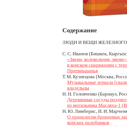
Содержание
ЛЮДИ И ВЕЩИ ЖЕЛЕЗНОГ
С. С. Иванов (Бишкек, Кыргызс
«Звени, колокольчик, звени»
в конском снаряжении с тер
Притяньшанья
Т. М. Кузнецова (Москва, Росс
Музыкальные зеркала (сказка
владельцы
Н. Н. Головченко (Барнаул, Рос
Деревянные сосуды позднег
из могильника Масляха-1 (
Н. Ю. Лимберис, И. И. Марченк
О хронологии бронзовых за
конских налобников