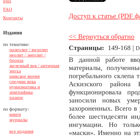
plus
FAQ
Доступ к статье (PDF ф
Контакты
Издания
<< Вернуться обратно
по тематике:
Страницы:
149-168 |
D
палеолит / мезолит
неолит / энеолит /
В данной работе вво
бронза
железный век / античная
материалы, полученны
эпоха
погребального склепа 
римское время
средние века
Аскизского района 
нумизматика и
функционировала про
эпиграфика
разное
заносили новых уме
захороненных. Всего в
по формату:
книги
более шестидесяти ин
журналы
ингумации. Но толь
все издания
«маски». Именно на эт