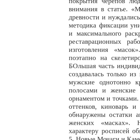
покрытия черепов лю
внимания в статье. «
древности и нуждались
методика фиксации ун
и максимального раск
реставрационных раб
изготовления «масок
поэтапно на скелетир
БОльшая часть индиви
создавалась только из
мужские однотонно к
полосами и женские 
орнаментом и точками.
оттенков, киноварь и
обнаружены остатки а
женских «масках». 
характеру росписей о
5, Новые Мочаги и Каме