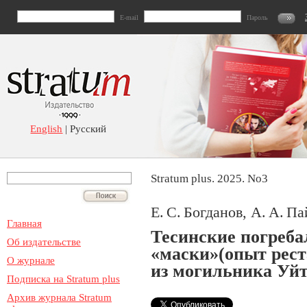
E-mail
Пароль
English
| Русский
Stratum plus. 2025. No3
Е. С. Богданов, А. А. П
Главная
Тесинские погреб
Об издательстве
«маски»(опыт рес
О журнале
из могильника Уйт
Подписка на Stratum plus
Архив журнала Stratum