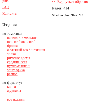
plus
<< Вернуться обратно
FAQ
Pages:
414
Контакты
Stratum plus. 2025. №3
Издания
по тематике:
палеолит / мезолит
неолит / энеолит /
бронза
железный век / античная
эпоха
римское время
средние века
нумизматика и
эпиграфика
разное
по формату:
книги
журналы
все издания