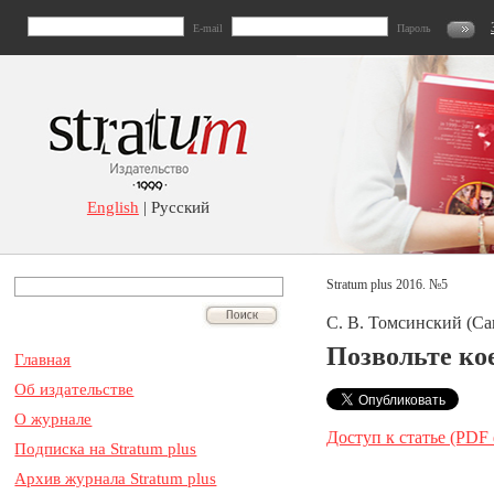
E-mail
Пароль
English
| Русский
Stratum plus 2016. №5
С. В. Томсинский (Са
Позвольте ко
Главная
Об издательстве
О журнале
Доступ к статье (PDF
Подписка на Stratum plus
Архив журнала Stratum plus