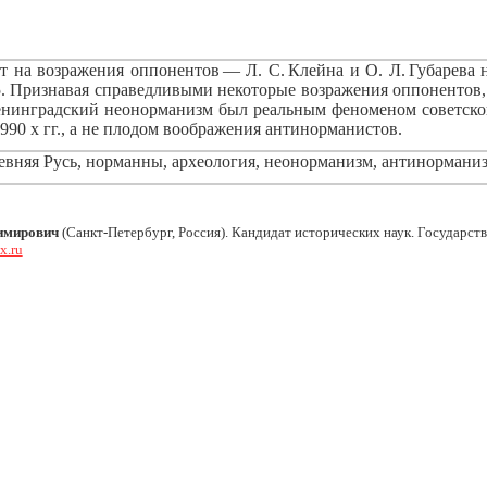
ет на возражения оппонентов — Л. С. Клейна и О. Л. Губарева
№ 5. Признавая справедливыми некоторые возражения оппонентов, 
енинградский неонорманизм был реальным феноменом советско
90 х гг., а не плодом воображения антинорманистов.
вняя Русь, норманны, археология, неонорманизм, антинорманиз
имирович
(Санкт-Петербург, Россия). Кандидат исторических наук. Государс
x.ru