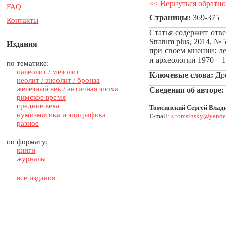
<< Вернуться обратно
FAQ
Страницы:
369-375
Контакты
Статья содержит отв
Stratum plus, 2014, 
Издания
при своем мнении: л
и археологии 1970—19
по тематике:
палеолит / мезолит
Ключевые слова:
Дре
неолит / энеолит / бронза
железный век / античная эпоха
Сведения об авторе:
римское время
средние века
Томсинский Сергей Влад
нумизматика и эпиграфика
E-mail:
s.tomsinsky@yande
разное
по формату:
книги
журналы
все издания