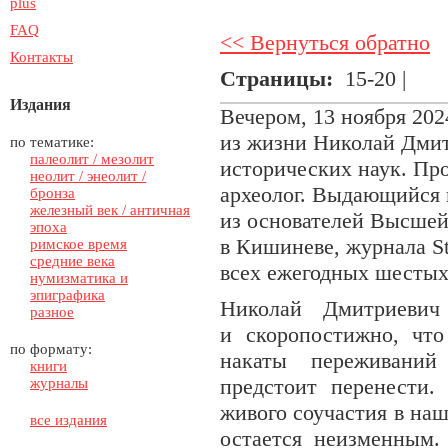
plus
FAQ
<< Вернуться обратно
Контакты
Страницы:
15-20 |
Издания
Вечером, 13 ноября 202
из жизни Николай Дмит
по тематике:
палеолит / мезолит
исторических наук. Пр
неолит / энеолит /
археолог. Выдающийся и
бронза
железный век / античная
из основателей Высше
эпоха
в Кишиневе, журнала St
римское время
средние века
всех ежегодных шестых 
нумизматика и
эпиграфика
Николай Дмитриевич
разное
и скоропостижно, чт
по формату:
накаты переживани
книги
предстоит перенести.
журналы
живого соучастия в на
все издания
остается неизменным.