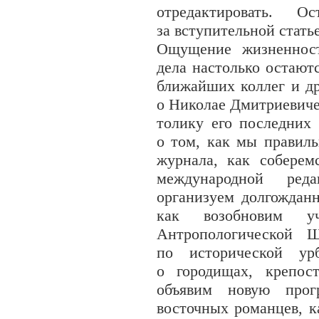
отредактировать. 
за вступительной статье
Ощущение жизненност
дела настолько остают
ближайших коллег и др
о Николае Дмитриевиче
толику его последних
о том, как мы правиль
журнала, как собере
международной ред
организуем долгождан
как возобновим 
Антропологической Ш
по исторической ур
о городищах, крепос
объявим новую прогр
восточных романцев, 