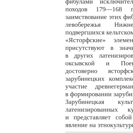
фибулами исключител
походов 179—168 г
заимствование этих фи
левобережья Нижне
подвергшихся кельтско
«Ясторфские» элеме
присутствуют в знач
в других латенизиро
оксывской и Поене
достоверно ясторф
зарубинецких комплек
участие древнегерма
в формировании заруби
Зарубинецкая ку
латенизированных к
и представляет собо
явление на этнокульту