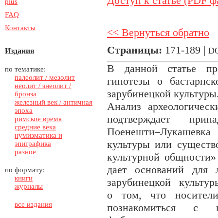
Доступ к статье (PDF ф
plus
FAQ
Контакты
<< Вернуться обратно
Страницы:
171-189 |
D
Издания
В данной статье про
по тематике:
палеолит / мезолит
гипотезы о бастарнск
неолит / энеолит /
зарубинецкой культуры
бронза
железный век / античная
Анализ археологичес
эпоха
подтверждает прин
римское время
средние века
Поенешти–Лукашевка 
нумизматика и
культуры или существ
эпиграфика
разное
культурной общности»
дает оснований для 
по формату:
книги
зарубинецкой культу
журналы
о том, что носители
все издания
познакомиться с к