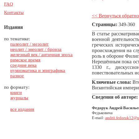
FAQ
Контакты
<< Вернуться обратно
Страницы:
349-360
Издания
В статье рассматрива
по тематике:
военной деятельност
палеолит / мезолит
греческих историчес
неолит / энеолит / бронза
происхождения на сл
железный век / античная эпоха
роль в обороне Филипп
римское время
Нерешённым пока ост
средние века
1330 г., дискусси
нумизматика и эпиграфика
повествовательных и
разное
Ключевые слова:
Вто
по формату:
Византийская империя
книги
Сведения об авторе:
журналы
Федорук Андрей Василье
все издания
Федьковича
E-mail:
andrii.fedoruk12@u