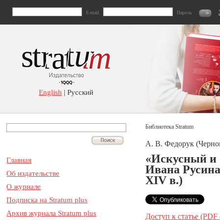
E-mail
Пароль
English
| Русский
Библиотека Stratum
А. В. Федорук (Черно
«Искусный и 
Главная
Ивана Русина
Об издательстве
XIV в.)
О журнале
Подписка на Stratum plus
Архив журнала Stratum plus
Доступ к статье (PDF