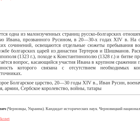
ется одна из малоизученных страниц русско-болгарских отношен
ью Ивана, прозванного Русином, в 20—30-х годах XIV в. На
ких сочинений, освещаются отдельные сюжеты пребывания во
ужбе болгарских царей из династии Тертеров и Шишманов. Раск
ополя (1323 г.), походе к Константинополю (1328 г.) и битве при
аётся вопрос, касающийся участия Ивана в крупном сражении 
онность которого связана с отсутствием необходимых к
сточниках.
рое Болгарское царство, 20—30 годы XIV в., Иван Русин, воена
, армии, Сербское королевство, войны, татары
вич
(Черновцы, Украина). Кандидат исторических наук. Черновицкий национал
kr.net