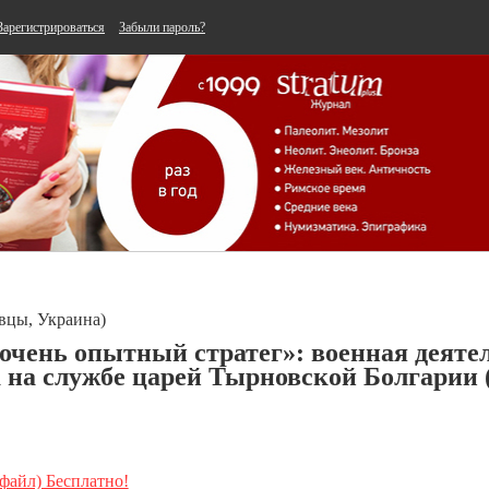
Зарегистрироваться
Забыли пароль?
вцы, Украина)
очень опытный стратег»: военная деяте
 на службе царей Тырновской Болгарии (
 файл) Бесплатно!