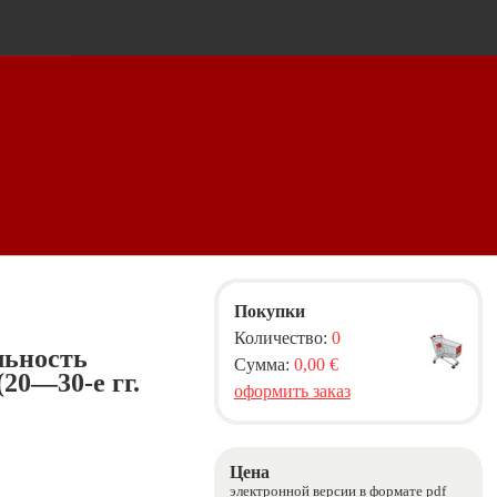
Покупки
Количество:
0
льность
Сумма:
0,00 €
20—30-е гг.
оформить заказ
Цена
электронной версии в формате pdf