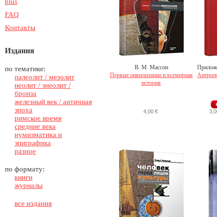
plus
FAQ
Контакты
Издания
В. М. Масcон
Приложе
по тематике:
Первые цивилизации и всемирная
Антропо
палеолит / мезолит
история
неолит / энеолит /
бронза
железный век / античная
эпоха
4,00 €
3,0
римское время
средние века
нумизматика и
эпиграфика
разное
по формату:
книги
журналы
все издания