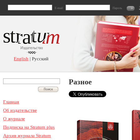
E-mail
Пароль
English
| Русский
Разное
Главная
Об издательстве
О журнале
Подписка на Stratum plus
Архив журнала Stratum