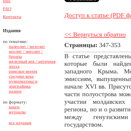
plus
FAQ
Доступ к статье (PDF ф
Контакты
Издания
<< Вернуться обратно
по тематике:
Страницы:
347-353
палеолит / мезолит
неолит / энеолит /
В статье представлен
бронза
железный век / античная
которые были найде
эпоха
западного Крыма. М
римское время
средние века
эмиссиям, выпущенны
нумизматика и
начале XVI вв. Присут
эпиграфика
разное
части полуострова мож
участии молдавских
по формату:
книги
региона, но и о развит
журналы
между генуэзским
все издания
государством.