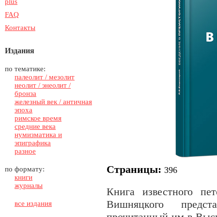
plus
FAQ
Контакты
Издания
по тематике:
палеолит / мезолит
неолит / энеолит /
бронза
железный век / античная
эпоха
римское время
средние века
нумизматика и
эпиграфика
разное
Страницы
:
по формату:
396
книги
журналы
Книга известного пет
Вишняцкого предст
все издания
прочитанный им в Выс