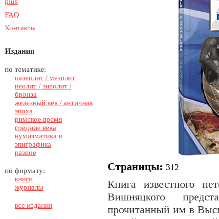
plus
FAQ
Контакты
Издания
по тематике:
палеолит / мезолит
неолит / энеолит /
бронза
железный век / античная
эпоха
римское время
средние века
нумизматика и
эпиграфика
разное
Страницы
:
312
по формату:
книги
Книга известного пет
журналы
Вишняцкого предст
все издания
прочитанный им в Выс