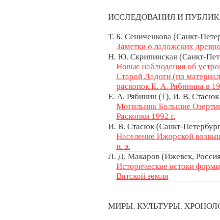
ИССЛЕДОВАНИЯ И ПУБЛИ
Т. Б. Сениченкова (Санкт-Пете
Заметки о ладожских древн
Н. Ю. Скрипинская (Санкт-Пет
Новые наблюдения об устро
Старой Ладоги (по материа
раскопок Е. А. Рябинина в 1
Е. А. Рябинин (†), И. В. Стасю
Могильник Большие Озертиц
Раскопки 1992 г.
И. В. Стасюк (Санкт-Петербург
Население Ижорской возвыше
н. э.
Л. Д. Макаров (Ижевск, Росси
Исторические истоки форми
Вятской земли
МИРЫ. КУЛЬТУРЫ. ХРОНО