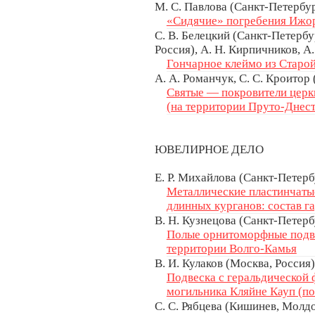
М. С. Павлова (Санкт-Петербур
«Сидячие» погребения Ижор
С. В. Белецкий (Санкт-Петербур
Россия), А. Н. Кирпичников, А
Гончарное клеймо из Старо
А. А. Романчук, С. С. Кроито
Святые — покровители церк
(на территории Пруто-Днес
ЮВЕЛИРНОЕ ДЕЛО
Е. Р. Михайлова (Санкт-Петерб
Металлические пластинчаты
длинных курганов: состав г
В. Н. Кузнецова (Санкт-Петерб
Полые орнитоморфные подве
территории Волго-Камья
В. И. Кулаков (Москва, Россия)
Подвеска с геральдической 
могильника Кляйне Кауп (п
С. С. Рябцева (Кишинев, Молд