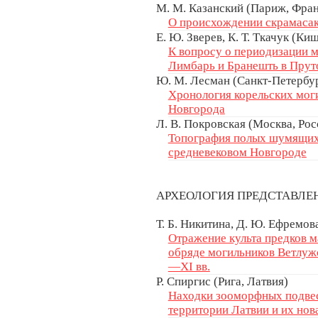
М. М. Казанский (Париж, Фра
О происхождении скрамаса
Е. Ю. Зверев, К. Т. Ткачук (К
К вопросу о периодизации м
Лимбарь и Бранешть в Прут
Ю. М. Лесман (Санкт-Петербур
Хронология корельских моги
Новгорода
Л. В. Покровская (Москва, Рос
Топография полых шумящих 
средневековом Новгороде
АРХЕОЛОГИЯ ПРЕДСТАВЛ
Т. Б. Никитина, Д. Ю. Ефремов
Отражение культа предков 
обряде могильников Ветлуж
—XI вв.
Р. Спиргис (Рига, Латвия)
Находки зооморфных подвес
территории Латвии и их нов