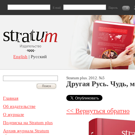
E-mail
Пароль
English
| Русский
Stratum plus. 2012. №5
Другая Русь. Чудь, 
Главная
Об издательстве
<< Вернуться обратно
О журнале
Подписка на Stratum plus
Архив журнала Stratum