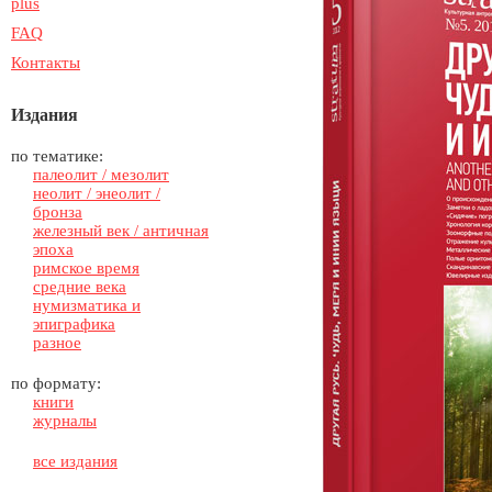
plus
FAQ
Контакты
Издания
по тематике:
палеолит / мезолит
неолит / энеолит /
бронза
железный век / античная
эпоха
римское время
средние века
нумизматика и
эпиграфика
разное
по формату:
книги
журналы
все издания