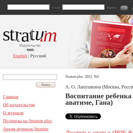
E-mail
Пароль
English
| Русский
Stratum plus. 2023. №6
А. О. Лапушкина (Москва, Росси
Воспитание ребенка
Главная
аватиме, Гана)
Об издательстве
О журнале
Подписка на Stratum plus
Архив журнала Stratum
Доступ к статье (PDF ф