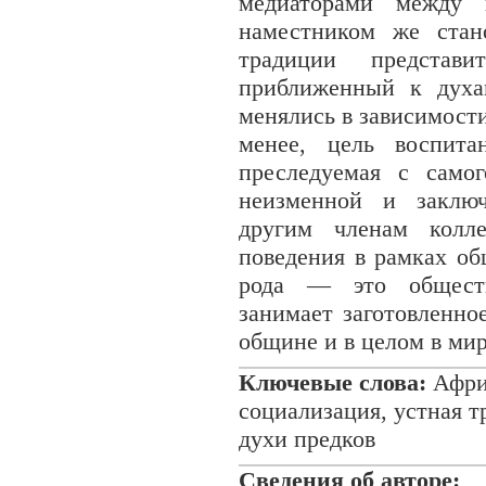
медиаторами между
наместником же ста
традиции предста
приближенный к духа
менялись в зависимости
менее, цель воспита
преследуемая с самог
неизменной и заключ
другим членам колле
поведения в рамках о
рода — это обществ
занимает заготовленно
общине и в целом в ми
Ключевые слова:
Африк
социализация, устная т
духи предков
Сведения об авторе: