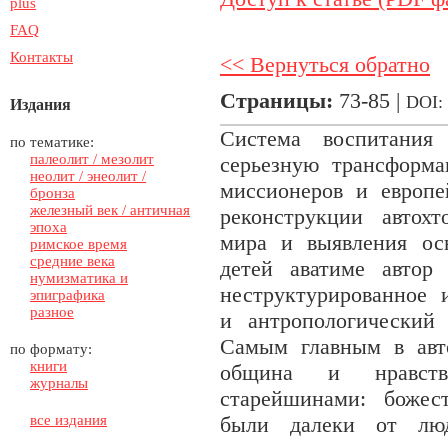
plus
FAQ
Контакты
<< Вернуться обратно
Страницы:
73-85 |
DOI:
Издания
Система воспитания
по тематике:
палеолит / мезолит
серьезную трансформ
неолит / энеолит /
миссионеров и европе
бронза
железный век / античная
реконструкции автох
эпоха
мира и выявления ос
римское время
средние века
детей аватиме автор
нумизматика и
неструктурированное 
эпиграфика
разное
и антропологический
Самым главным в авт
по формату:
книги
община и нравстве
журналы
старейшинами: божес
все издания
были далеки от лю