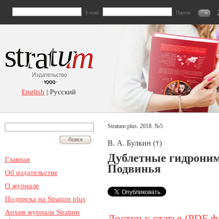
E-mail
Пароль
English
| Русский
Stratum plus. 2018. №5
В. А. Булкин (†)
Дублетные гидроним
Главная
Подвинья
Об издательстве
О журнале
Подписка на Stratum plus
Архив журнала Stratum
Доступ к статье (PDF ф