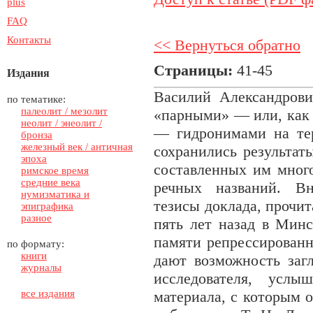
plus
FAQ
Контакты
<< Вернуться обратно
Страницы:
41-45
Издания
Василий Александрови
по тематике:
палеолит / мезолит
«парными» — или, как 
неолит / энеолит /
— гидронимами на тер
бронза
железный век / античная
сохранились результат
эпоха
составленных им мног
римское время
средние века
речных названий. Вн
нумизматика и
тезисы доклада, прочи
эпиграфика
разное
пять лет назад в Мин
памяти репрессированн
по формату:
книги
дают возможность заг
журналы
исследователя, услы
все издания
материала, с которым 