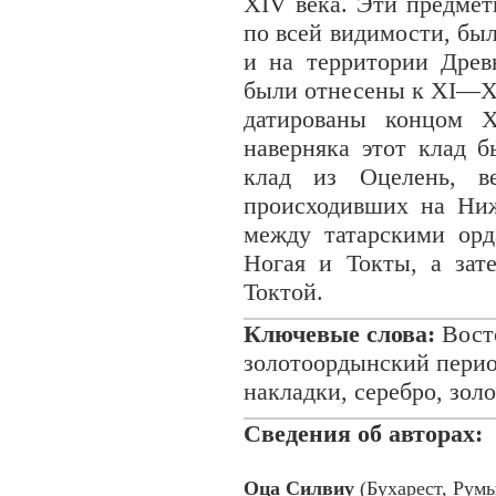
XIV века. Эти предмет
по всей видимости, бы
и на территории Древ
были отнесены к XI—XI
датированы концом 
наверняка этот клад б
клад из Оцелень, ве
происходивших на Ни
между татарскими ор
Ногая и Токты, а зат
Токтой.
Ключевые слова:
Восто
золотоордынский период
накладки, серебро, золо
Сведения об авторах:
Оца Силвиу
(Бухарест, Рум