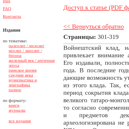
plus
Доступ к статье (PDF ф
FAQ
Контакты
<< Вернуться обратно
Издания
Страницы:
301-319
по тематике:
палеолит / мезолит
Войнештский клад, н
неолит / энеолит /
привлекает внимание а
бронза
железный век / античная
Его издавали, полност
эпоха
года. В последние год
римское время
средние века
дающие возможность ут
нумизматика и
из этого клада. Так, 
эпиграфика
разное
период сокрытия клада
великого татаро-монго
по формату:
книги
то согласно современн
журналы
и предметов де
все издания
археологизирована не 