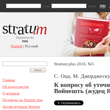
E-mail
Пароль
English
| Русский
Stratum plus 2016. №5
С. Оца, М. Джорджеску
Главная
К вопросу об уточ
Об издательстве
Войнешть (жудец 
О журнале
Подписка на Stratum plus
Архив журнала Stratum