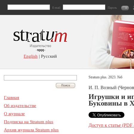
E-mail
Пароль
English
| Русский
Stratum plus. 2023. №6
И. П. Возный (Черно
Игрушки и иг
Главная
Буковины в 
Об издательстве
О журнале
Подписка на Stratum plus
Доступ к статье (PDF
Архив журнала Stratum plus