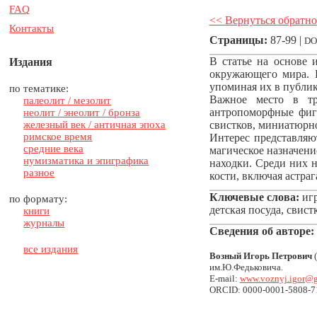
FAQ
<< Вернуться обратно
Контакты
Страницы:
87-99 |
DO
В статье на основе 
Издания
окружающего мира. И
упоминая их в публик
по тематике:
Важное место в тр
палеолит / мезолит
антропоморфные фиг
неолит / энеолит / бронза
железный век / античная эпоха
свистков, миниатюрн
римское время
Интерес представляю
средние века
магическое назначени
нумизматика и эпиграфика
находки. Среди них 
разное
кости, включая астраг
Ключевые слова:
игр
по формату:
детская посуда, свист
книги
журналы
Сведения об авторе:
все издания
Возный Игорь Петрович
(
им.Ю.Федьковича.
E-mail:
www.voznyj.igor@
ORCID: 0000-0001-5808-7