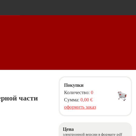
Покупки
Количество:
0
ерной части
Сумма:
0,00 €
оформить заказ
Цена
электронной версии в формате pdf