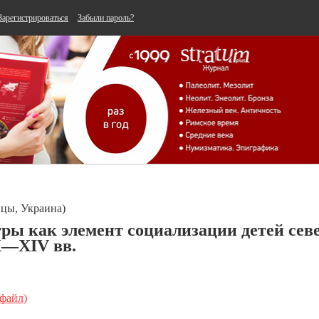
Зарегистрироваться
Забыли пароль?
вцы, Украина)
ры как элемент социализации детей сев
Х—ХІV вв.
 файл)