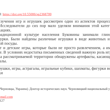
I:
https://doi.org/10.55086/sp2368799
изучения игр и игрушек рассмотрен один из аспектов процес
сследователи до сих пор мало уделяли внимания этой катег
ациях.
адиционной культуре населения Буковины занимали гли
урки. Были найдены различные игрушки в виде животных и 
ой посуды.
т и детские игры, которые были не просто развлечением, а и
е. В условиях недостатка письменных сведений важную роль и
на рассматриваемой территории обнаружены артефакты, касающ
алы.
ушки, игры, астрагалы, игральные кубики, шахматы, фигурки в
ки
Черновцы, Украина). Доктор исторических наук. Черновицкий национальный 
gmail.com
127