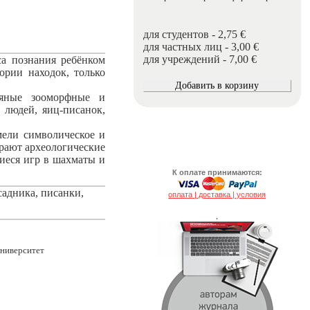
для студентов - 2,75 €
для частных лиц - 3,00 €
для учреждений - 7,00 €
са познания ребёнком
ории находок, только
няные зооморфные и
людей, яиц-писанок,
мели символическое и
грают археологические
иеся игр в шахматы и
К оплате принимаются:
садника, писанки,
оплата | доставка | условия
.
университет