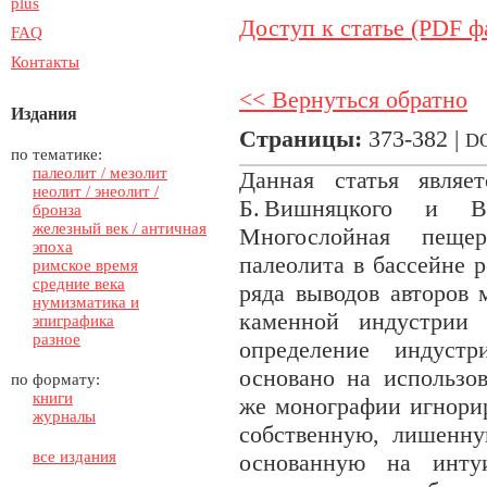
plus
Доступ к статье (PDF ф
FAQ
Контакты
<< Вернуться обратно
Издания
Страницы:
373-382 |
D
по тематике:
палеолит / мезолит
Данная статья являе
неолит / энеолит /
Б. Вишняцкого и В
бронза
железный век / античная
Многослойная пеще
эпоха
палеолита в бассейне 
римское время
средние века
ряда выводов авторов 
нумизматика и
каменной индустрии 
эпиграфика
разное
определение индуст
основано на использо
по формату:
книги
же монографии игнорир
журналы
собственную, лишенну
все издания
основанную на инту