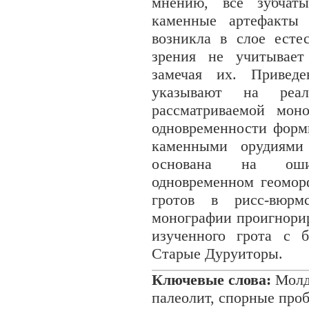
мнению, все зубчаты
каменные артефакты 
возникла в слое есте
зрения не учитывает
замечая их. Приведе
указывают на реал
рассматриваемой мон
одновременности форм
каменными орудиями 
основана на оши
одновременном геомор
гротов в рисс-вюрм
монографии проигнори
изученного грота с 
Старые Дуруиторы.
Ключевые слова:
Молда
палеолит, спорные про