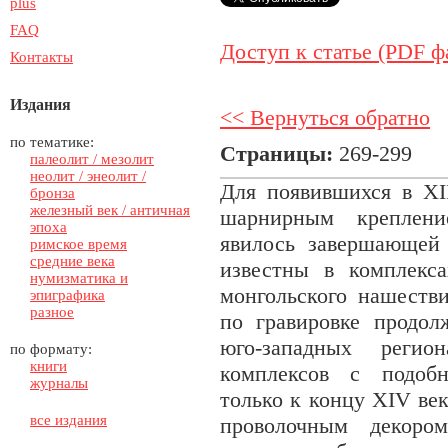
plus
FAQ
Доступ к статье (PDF ф
Контакты
Издания
<< Вернуться обратно
по тематике:
Страницы:
269-299
палеолит / мезолит
неолит / энеолит /
Для появившихся в XII
бронза
железный век / античная
шарнирным креплени
эпоха
явилось завершающей
римское время
средние века
известны в комплекс
нумизматика и
монгольского нашеств
эпиграфика
разное
по гравировке продол
юго-западных реги
по формату:
книги
комплексов с подоб
журналы
только к концу XIV ве
все издания
проволочным декоро