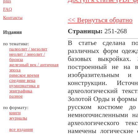
plus
FAQ
Контакты
<< Вернуться обратно
Страницы:
251-268
Издания
В статье сделана по
по тематике:
палеолит / мезолит
различных форм одежд
неолит / энеолит /
базовых выкройках. 
бронза
железный век / античная
построенный не на в
эпоха
изобразительным и
римское время
средние века
конструкции. Исто
нумизматика и
археологический текс
эпиграфика
разное
Золотой Орды и формы 
русском костюме д
по формату:
книги
немногочисленными н
журналы
археологического те
все издания
намечены логические