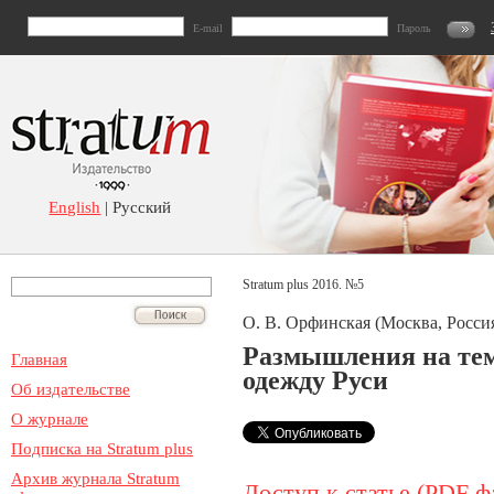
E-mail
Пароль
English
| Русский
Stratum plus 2016. №5
О. В. Орфинская (Москва, Росси
Размышления на тем
Главная
одежду Руси
Об издательстве
О журнале
Подписка на Stratum plus
Архив журнала Stratum
Доступ к статье (PDF ф