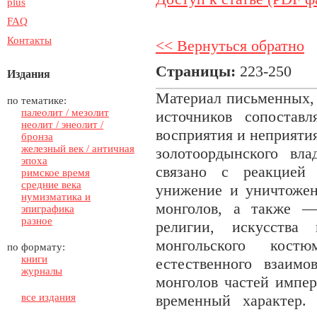
plus
FAQ
Контакты
<< Вернуться обратно
Страницы:
223-250
Издания
Материал письменных,
по тематике:
палеолит / мезолит
источников сопостав
неолит / энеолит /
восприятия и неприяти
бронза
железный век / античная
золотоордынского вл
эпоха
связано с реакцией 
римское время
средние века
унижение и уничтожен
нумизматика и
монголов, а также —
эпиграфика
разное
религии, искусства
монгольского костю
по формату:
книги
естественного взаим
журналы
монголов частей импе
все издания
временный характер.