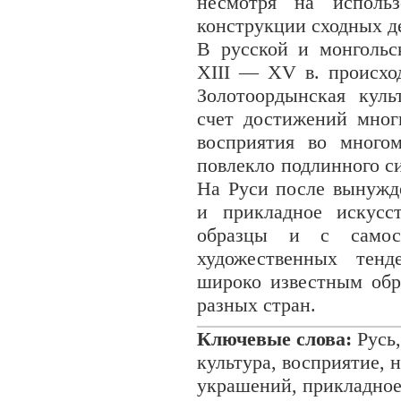
несмотря на исполь
конструкции сходных де
В русской и монгольс
XIII — XV в. происхо
Золотоордынская куль
счет достижений мног
восприятия во много
повлекло подлинного с
На Руси после вынужд
и прикладное искусс
образцы и с самост
художественных тенд
широко известным обр
разных стран.
Ключевые слова:
Русь,
культура, восприятие, 
украшений, прикладное