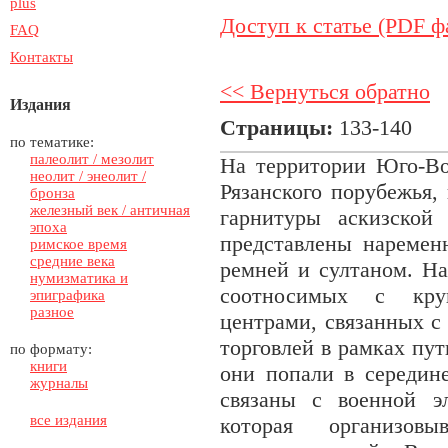
plus
Доступ к статье (PDF ф
FAQ
Контакты
<< Вернуться обратно
Издания
Страницы:
133-140
по тематике:
палеолит / мезолит
На территории Юго-Во
неолит / энеолит /
Рязанского порубежья,
бронза
железный век / античная
гарнитуры аскизско
эпоха
представлены наремен
римское время
средние века
ремней и султаном. На
нумизматика и
соотносимых с кру
эпиграфика
разное
центрами, связанных с
торговлей в рамках пут
по формату:
книги
они попали в середин
журналы
связаны с военной эл
все издания
которая организовы