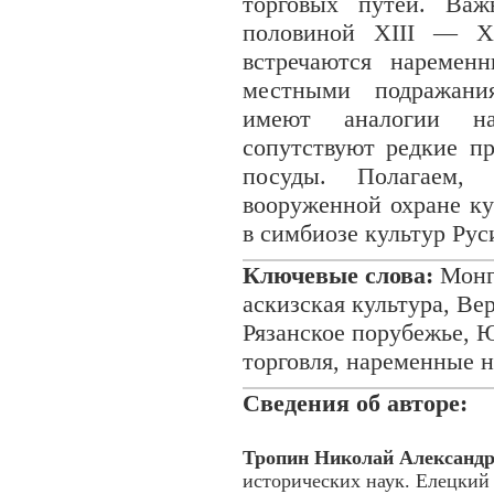
торговых путей. Важ
половиной XIII — X
встречаются наремен
местными подражани
имеют аналогии н
сопутствуют редкие п
посуды. Полагаем,
вооруженной охране ку
в симбиозе культур Рус
Ключевые слова:
Монго
аскизская культура, Ве
Рязанское порубежье, 
торговля, наременные н
Сведения об авторе:
Тропин Николай Александ
исторических наук. Елецкий