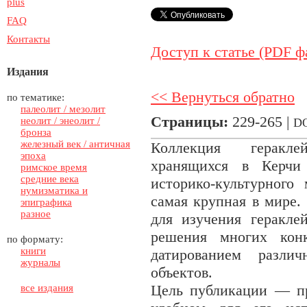
plus
FAQ
Контакты
Доступ к статье (PDF ф
Издания
<< Вернуться обратно
по тематике:
палеолит / мезолит
Страницы:
229-265 |
неолит / энеолит /
D
бронза
железный век / античная
Коллекция геракле
эпоха
хранящихся в Керчи
римское время
средние века
историко-культурног
нумизматика и
самая крупная в мире.
эпиграфика
разное
для изучения геракле
решения многих конк
по формату:
книги
датированием разли
журналы
объектов.
Цель публикации — пр
все издания