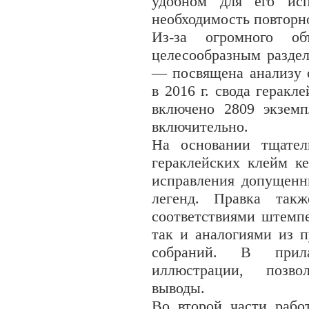
удобном для его исп
необходимость повторн
Из-за огромного об
целесообразным раздел
— посвящена анализу 
в 2016 г. свода герак
включено 2809 экземп
включительно.
На основании тщател
гераклейских клейм ке
исправления допущенн
легенд. Правка такж
соответствиями штемпе
так и аналогиями из 
собраний. В прил
иллюстрации, позв
выводы.
Во второй части рабо