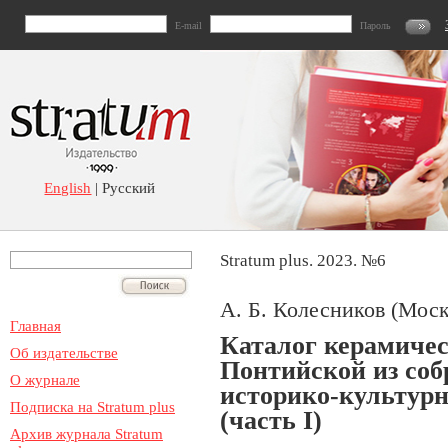
E-mail
Пароль
English
| Русский
Stratum plus. 2023. №6
А. Б. Колесников (Моск
Главная
Каталог керамиче
Об издательстве
Понтийской из со
О журнале
историко-культурн
Подписка на Stratum plus
(часть I)
Архив журнала Stratum