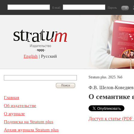
E-mail
Пароль
English
| Русский
Stratum plus. 2025. №6
Ф.В. Шелов-Коведяев 
О семантике ε
Главная
Об издательстве
О журнале
Доступ к статье (PDF
Подписка на Stratum plus
Архив журнала Stratum plus