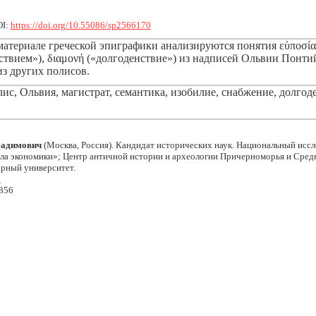
OI:
https://doi.org/10.55086/sp2566170
материале греческой эпиграфики анализируются понятия εὐποσία
твием»), διαμονή («долгоденствие») из надписей Ольвии Понтий
из других полисов.
ис, Ольвия, магистрат, семантика, изобилие, снабжение, долгоде
Вадимович
(Москва, Россия). Кандидат исторических наук. Национальный исс
а экономики»; Центр античной истории и археологии Причерноморья и Средн
рный университет.
u
856