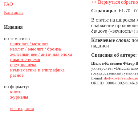
<< Вернуться обратно
FAQ
Страницы:
61-70 |
D
Контакты
В статье на широком 
снабжение продовольс
Издания
διαμονή («вечность») 
по тематике:
Ключевые слова:
пол
палеолит / мезолит
надписи
неолит / энеолит / бронза
железный век / античная эпоха
Сведения об авторе
:
римское время
Шелов‑Коведяев Фёдор 
средние века
университет «Высшая школ
нумизматика и эпиграфика
государственный гуманита
разное
E-mail:
shel-kov@yandex.r
ORCID: 0000-0002-6846-2
по формату:
книги
журналы
все издания