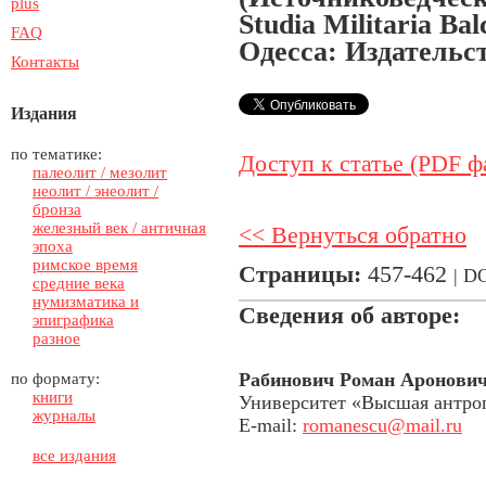
plus
Studia Militaria B
FAQ
Одесса: Издательс
Контакты
Издания
по тематике:
Доступ к статье (PDF ф
палеолит / мезолит
неолит / энеолит /
бронза
железный век / античная
<< Вернуться обратно
эпоха
римское время
Страницы:
457-462
| D
средние века
нумизматика и
Сведения об авторe:
эпиграфика
разное
Рабинович Роман Аронови
по формату:
книги
Университет «Высшая антро
журналы
E-mail:
romanescu@mail.ru
все издания