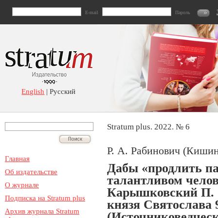
E-mail
Пароль
English
| Русский
Stratum plus. 2022. № 6
Р. А. Рабинович (Киши
Главная
Дабы «продлить па
Об издательстве
талантливом челов
О журнале
Карышковский П. О
Подписка на Stratum plus
князя Святослава 
Архив журнала Stratum
(Источниковедческ