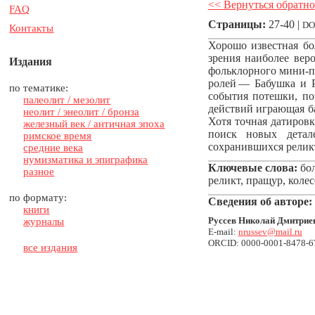
<< Вернуться обратно
FAQ
Страницы:
27-40 |
DO
Контакты
Хорошо известная бо
зрения наиболее вер
Издания
фольклорного мини-п
ролей — Бабушка и Р
по тематике:
события потешки, по
палеолит / мезолит
действий играющая ба
неолит / энеолит / бронза
Хотя точная датировк
железный век / античная эпоха
поиск новых детал
римское время
сохранившихся релик
средние века
нумизматика и эпиграфика
Ключевые слова:
бол
разное
реликт, пращур, коле
по формату:
Сведения об авторе:
книги
Руссев Николай Дмитрие
журналы
E-mail:
nrussev@mail.ru
ORCID: 0000-0001-8478-6
все издания