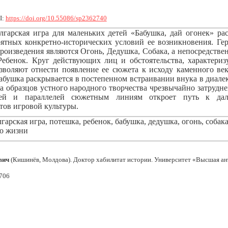
I:
https://doi.org/10.55086/sp2362740
лгарская игра для маленьких детей «Бабушка, дай огонек» рас
оятных конкретно-исторических условий ее возникновения. Ге
роизведения являются Огонь, Дедушка, Собака, а непосредств
ебенок. Круг действующих лиц и обстоятельства, характер
зволяют отнести появление ее сюжета к исходу каменного ве
бушка раскрывается в постепенном встраивании внука в диале
а образцов устного народного творчества чрезвычайно затрудне
ей и параллелей сюжетным линиям откроет путь к дал
тов игровой культуры.
гарская игра, потешка, ребенок, бабушка, дедушка, огонь, собак
со жизни
вич
(Кишинёв, Молдова). Доктор хабилитат истории. Университет «Высшая ан
706