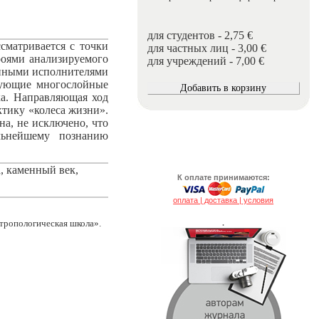
для студентов - 2,75 €
сматривается с точки
для частных лиц - 3,00 €
роями анализируемого
для учреждений - 7,00 €
енными исполнителями
изующие многослойные
ка. Направляющая ход
ктику «колеса жизни».
на, не исключено, что
ьнейшему познанию
а, каменный век,
К оплате принимаются:
оплата | доставка | условия
тропологическая школа».
.