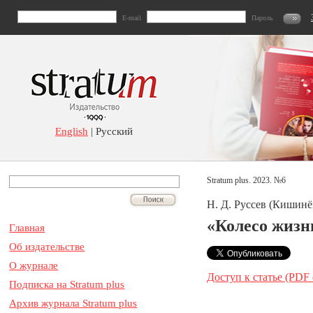
E-mail
Пароль
English
| Русский
Stratum plus. 2023. №6
Н. Д. Руссев (Кишинё
«Колесо жизн
Главная
Об издательстве
О журнале
Доступ к статье (PDF
Подписка на Stratum plus
Архив журнала Stratum plus