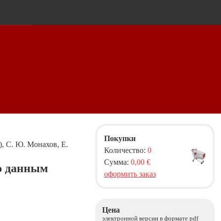
Покупки
, С. Ю. Монахов, Е.
Количество:
0
Сумма:
0,00 €
о данным
оформить заказ
Цена
электронной версии в формате pdf