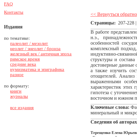
FAQ
Контакты
<< Вернуться обратно
Страницы:
207-228 
Издания
В работе представлен
н.э., принадлежнос
по тематике:
особенностей сосудо
палеолит / мезолит
комплексный подход,
неолит / энеолит / бронза
железный век / античная эпоха
индуктивно-связанн
римское время
структуры и состава
средние века
достоверные данные о
нумизматика и эпиграфика
а также изучить со
разное
отощителей. Анализ 
выраженными особен
по формату:
характеристик этих 
книги
гипотеза с уточнени
журналы
восточном и южном п
Ключевые слова:
Фас
все издания
минеральный и микр
Сведения об авторах
Терещенко Елена Юрьев