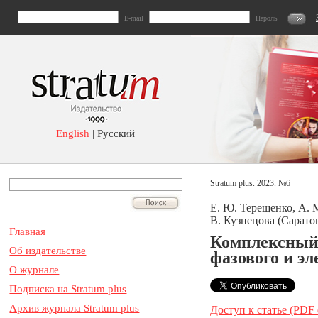
E-mail
Пароль
English
| Русский
Stratum plus. 2023. №6
Е. Ю. Терещенко, А. 
В. Кузнецова (Саратов
Главная
Комплексный 
Об издательстве
фазового и эл
О журнале
Подписка на Stratum plus
Архив журнала Stratum plus
Доступ к статье (PDF