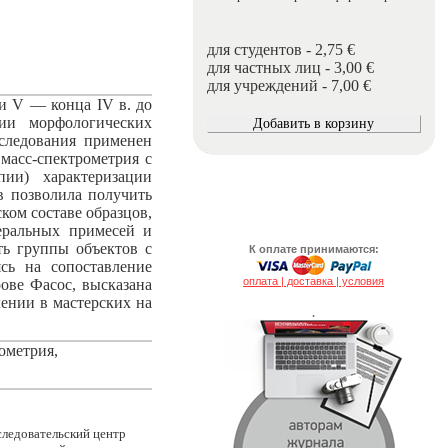
для студентов - 2,75 €
для частных лиц - 3,00 €
для учреждений - 7,00 €
ти V — конца IV в. до
нии морфологических
сследования применен
масс-спектрометрия с
пии) характеризации
в позволила получить
ком составе образцов,
еральных примесей и
ть группы объектов с
К оплате принимаются:
сь на сопоставление
оплата | доставка | условия
ове Фасос, высказана
ении в мастерских на
.
ометрия,
следовательский центр