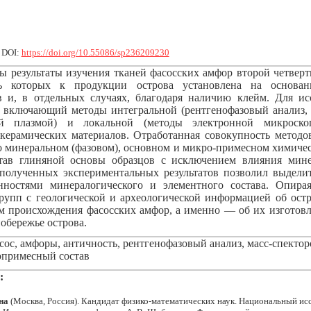
|
DOI:
https://doi.org/10.55086/sp236209230
ы результаты изучения тканей фасосских амфор второй четвер
ть которых к продукции острова установлена на основа
в и, в отдельных случаях, благодаря наличию клейм. Для и
 включающий методы интегральной (рентгенофазовый анализ, 
ой плазмой) и локальной (методы электронной микроско
 керамических материалов. Отработанная совокупность методо
 минеральном (фазовом), основном и микро-примесном химичес
став глиняной основы образцов с исключением влияния мин
полученных экспериментальных результатов позволил выдели
ностями минералогического и элементного состава. Опирая
групп с геологической и археологической информацией об остр
ем происхождения фасосских амфор, а именно — об их изготовл
обережье острова.
ос, амфоры, античность, рентгенофазовый анализ, масс-спектор
опримесный состав
:
на
(Москва, Россия). Кандидат физико-математических наук. Национальный ис