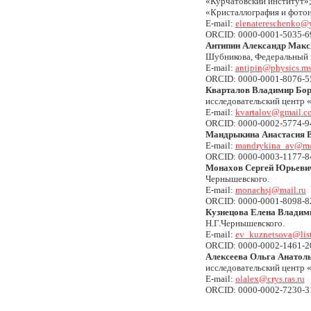
«Курчатовский институт»;
«Кристаллография и фотон
E-mail:
elenatereschenko@
ORCID: 0000-0001-5035-6
Антипин Александр Мак
Шубникова, Федеральный н
E-mail:
antipin@physics.ms
ORCID: 0000-0001-8076-
Кварталов Владимир Бо
исследовательский центр 
E-mail:
kvartalov@gmail.c
ORCID: 0000-0002-5774-9
Мандрыкина Анастасия 
E-mail:
mandrykina_av@mai
ORCID: 0000-0003-1177-
Монахов Сергей Юрьеви
Чернышевского.
E-mail:
monachsj@mail.ru
ORCID: 0000-0001-8098-
Кузнецова Елена Владим
Н.Г.Чернышевского.
E-mail:
ev_kuznetsova@list
ORCID: 0000-0002-1461-2
Алексеева Ольга Анатол
исследовательский центр 
E-mail:
olalex@crys.ras.ru
ORCID: 0000-0002-7230-3