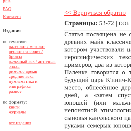
plus
FAQ
<< Вернуться обратно
Контакты
Страницы:
53-72 |
DOI:
Издания
Статья посвящена не 
древних майя классиче
по тематике:
палеолит / мезолит
котором участвовали 
неолит / энеолит /
иероглифических тек
бронза
железный век / античная
примеров, два из кото
эпоха
Паленке говорится о 
римское время
средние века
будущий царь К'инич-К
нумизматика и
место, обнесённое дер
эпиграфика
разное
дней, а «затем спус
юношей (или мальч
по формату:
книги
непонятной этимологи
журналы
сыновья канульского ц
все издания
руками семерых юношей