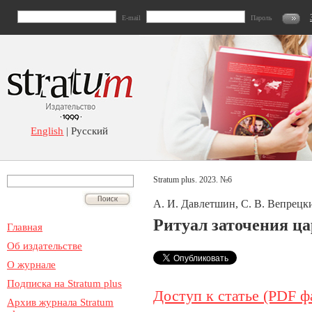
E-mail
Пароль
English
| Русский
Stratum plus. 2023. №6
А. И. Давлетшин, С. В. Вепрецк
Ритуал заточения ца
Главная
Об издательстве
О журнале
Подписка на Stratum plus
Доступ к статье (PDF ф
Архив журнала Stratum