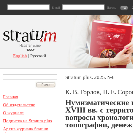
E-mail
Пароль
English
| Русский
Stratum plus. 2025. №6
К. В. Горлов, П. Е. Сор
Главная
Нумизматические 
Об издательстве
XVIII вв. с терри
О журнале
вопросы хронологи
Подписка на Stratum plus
топографии, дене
Архив журнала Stratum