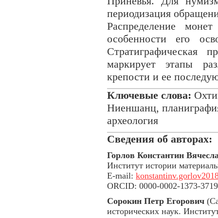
Приневья. Для нумизм
периодизация обращени
Распределение монет
особенности его осв
Стратиграфическая п
маркирует этапы раз
крепости и ее последу
Ключевые слова:
Охтин
Ниеншанц, планиграфия,
археология
Сведения об авторах
:
Горлов Константин Вячесл
Институт истории материаль
E-mail:
konstantinv.gorlov20
ORCID: 0000-0002-1373-3719
Сорокин Петр Егорович
(Са
исторических наук. Институ