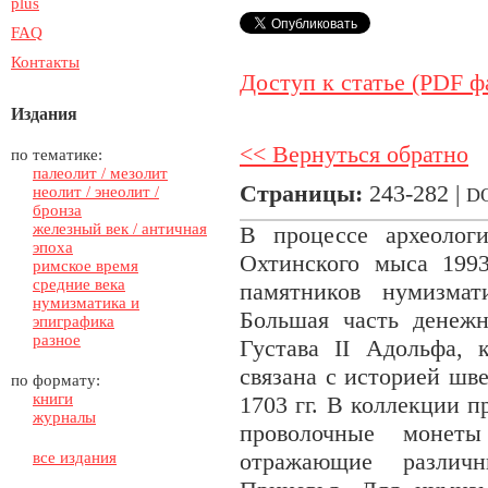
plus
FAQ
Контакты
Доступ к статье (PDF ф
Издания
<< Вернуться обратно
по тематике:
палеолит / мезолит
Страницы:
243-282 |
неолит / энеолит /
D
бронза
железный век / античная
В процессе археолог
эпоха
Охтинского мыса 1993
римское время
средние века
памятников нумизма
нумизматика и
Большая часть денеж
эпиграфика
разное
Густава II Адольфа,
связана с историей ш
по формату:
книги
1703 гг. В коллекции 
журналы
проволочные монет
отражающие различ
все издания