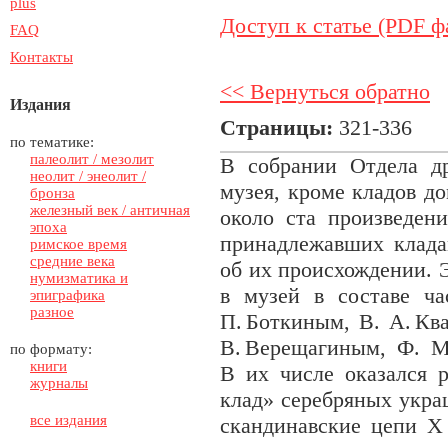
plus
Доступ к статье (PDF ф
FAQ
Контакты
<< Вернуться обратно
Издания
Страницы:
321-336
по тематике:
палеолит / мезолит
В собрании Отдела др
неолит / энеолит /
музея, кроме кладов д
бронза
железный век / античная
около ста произведени
эпоха
принадлежавших клада
римское время
средние века
об их происхождении. 
нумизматика и
в музей в составе ч
эпиграфика
разное
П. Боткиным, В. А. Кв
В. Верещагиным, Ф. М
по формату:
книги
В их числе оказался 
журналы
клад» серебряных укра
все издания
скандинавские цепи X 