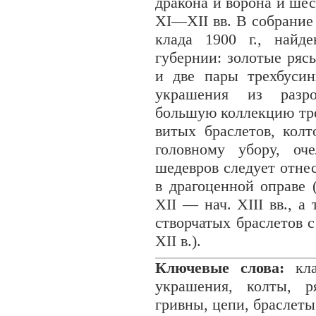
дракона и ворона и ше
XI—XII вв. В собрание
клада 1900 г., найд
губернии: золотые рясы
и две пары трехбуси
украшения из разро
большую коллекцию тре
витых браслетов, кол
головному убору, оч
шедевров следует отне
в драгоценной оправе (
XII — нач. XIII вв., а
створчатых браслетов с
XII в.).
Ключевые слова:
кла
украшения, колты, р
гривны, цепи, браслеты